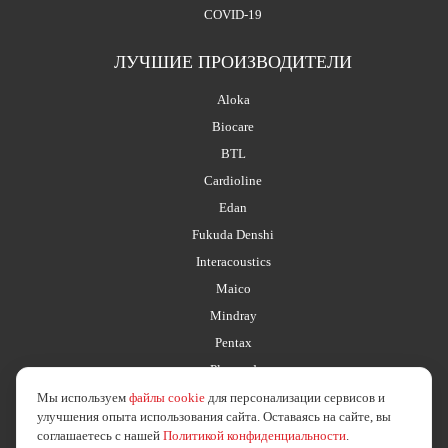
COVID-19
ЛУЧШИЕ ПРОИЗВОДИТЕЛИ
Aloka
Biocare
BTL
Cardioline
Edan
Fukuda Denshi
Interacoustics
Maico
Mindray
Pentax
Planmed
Мы используем
файлы cookie
для персонализации сервисов и
улучшения опыта использования сайта. Оставаясь на сайте, вы
соглашаетесь с нашей
Политикой конфиденциальности
.