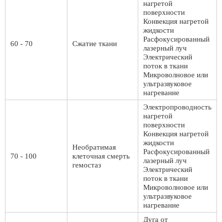
нагретой
поверхности
Конвекция нагретой
жидкости
Расфокусированный
60 - 70
Сжатие ткани
лазерный луч
Электрический
поток в ткани
Микроволновое или
ультразвуковое
нагревание
Электропроводность
нагретой
поверхности
Конвекция нагретой
жидкости
Необратимая
Расфокусированный
70 - 100
клеточная смерть
лазерный луч
гемостаз
Электрический
поток в ткани
Микроволновое или
ультразвуковое
нагревание
Дуга от