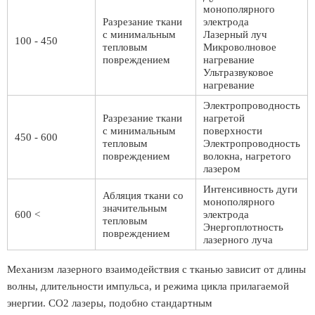
монополярного
Разрезание ткани
электрода
с минимальным
Лазерный луч
100 - 450
тепловым
Микроволновое
повреждением
нагревание
Ультразвуковое
нагревание
Электропроводность
Разрезание ткани
нагретой
с минимальным
поверхности
450 - 600
тепловым
Электропроводность
повреждением
волокна, нагретого
лазером
Интенсивность дуги
Абляция ткани со
монополярного
значительным
600 <
электрода
тепловым
Энергоплотность
повреждением
лазерного луча
Механизм лазерного взаимодействия с тканью зависит от длины
волны, длительности импульса, и режима цикла прилагаемой
энергии. СО2 лазеры, подобно стандартным