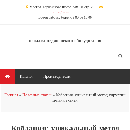
Перейти к основному содержанию
Москва, Коровинское шоссе, дом 10, стр. 2
info@esus.ru
Время работы: будни с 9:00 до 18:00
продажа медицинского оборудования
Поиск
Форма поиска
Главное меню
Каталог
Производители
Вы здесь
Главная
Полезные статьи
Коблация: уникальный метод хирургии
мягких тканей
Коблация: уникальный метод