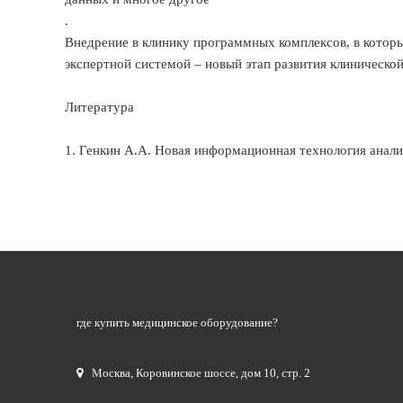
.
Внедрение в клинику программных комплексов, в котор
экспертной системой – новый этап развития клиническо
Литература
1. Генкин А.А. Новая информационная технология анали
где купить медицинское оборудование?
Москва
,
Коровинское шоссе, дом 10, стр. 2