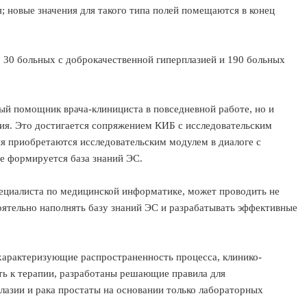
; новые значения для такого типа полей помещаются в конец
 30 больных с доброкачественной гиперплазией и 190 больных
й помощник врача-клинициста в повседневной работе, но и
ия. Это достигается сопряжением КИБ с исследовательским
ия приобретаются исследовательским модулем в диалоге с
е формируется база знаний ЭС.
пециалиста по медицинской информатике, может проводить не
оятельно наполнять базу знаний ЭС и разрабатывать эффективные
 характеризующие распространенность процесса, клинико-
ь к терапии, разработаны решающие правила для
лазии и рака простаты на основании только лабораторных