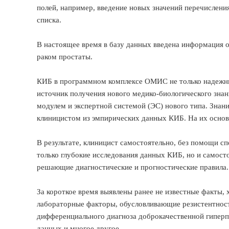
полей, например, введение новых значений перечисления
списка.
В настоящее время в базу данных введена информация о
раком простаты.
КИБ в программном комплексе ОМИС не только надежны
источник получения нового медико-биологического знан
модулем и экспертной системой (ЭС) нового типа. Знан
клиницистом из эмпирических данных КИБ. На их основ
В результате, клиницист самостоятельно, без помощи с
только глубокие исследования данных КИБ, но и самост
решающие диагностические и прогностические правила.
За короткое время выявлены ранее не известные факты,
лабораторные факторы, обусловливающие резистентност
дифференциального диагноза доброкачественной гиперп
данных и многое другое