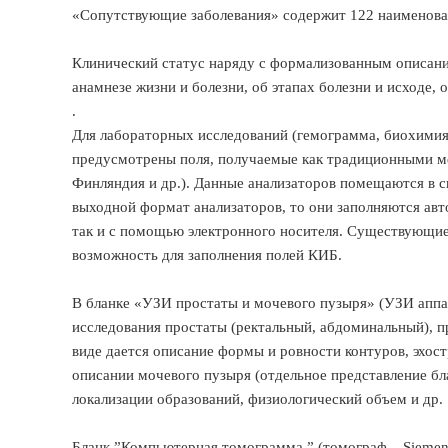
«Сопутствующие заболевания» содержит 122 наименова
Клинический статус наряду с формализованным описани
анамнезе жизни и болезни, об этапах болезни и исходе, 
.
Для лабораторных исследований (гемограмма, биохимия
предусмотрены поля, получаемые как традиционными ме
Финляндия и др.). Данные анализаторов помещаются в с
выходной формат анализаторов, то они заполняются авт
так и с помощью электронного носителя. Существующие 
возможность для заполнения полей КИБ.
В бланке «УЗИ простаты и мочевого пузыря» (УЗИ аппар
исследования простаты (ректальный, абдоминальный), 
виде дается описание формы и ровности контуров, эхо
описании мочевого пузыря (отдельное представление бл
локализации образований, физиологический объем и др.
Бланк ”Компьютерная томограмма ” (томограф – Sieme