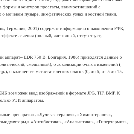
е формы и контуров простаты, взаимоотношений с
о мочевом пузыре, лимфатических узлах и костной ткани.
ens, Германия, 2001) содержит информацию о накоплении РФК,
эффекте лечения (полный, частичный, отсутствует,
ий аппарат– EDR 750 B, Болгария, 1986) приводятся данные о
олитический, смешанный), о локализации очагов изменений (
др.), о количестве метастатических очагов (0, до 5, от 5 до 15,
ИБ возможен ввод изображений в формате JPG, TIF, BMP. К
только УЗИ аппаратом.
льные препараты», «Лучевая терапия», «Химиотерапия»,
модуляторы,» «Антибиотики», «Анальгетики», «Гипертермия»,