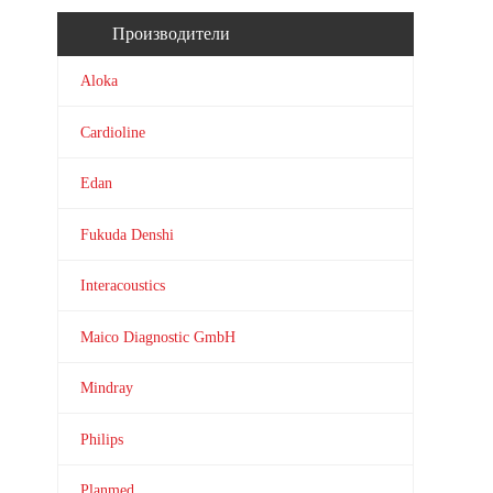
Производители
Aloka
Cardioline
Edan
Fukuda Denshi
Interacoustics
Maico Diagnostic GmbH
Mindray
Philips
Planmed