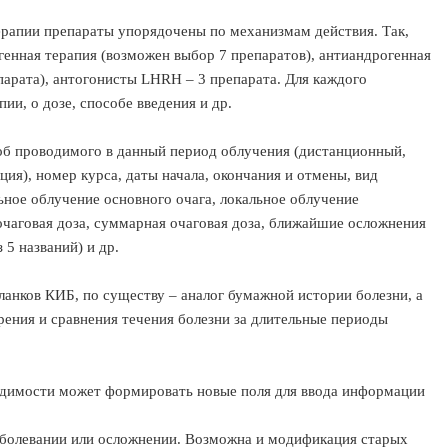
рапии препараты упорядочены по механизмам действия. Так,
генная терапия (возможен выбор 7 препаратов), антиандрогенная
парата), антогонисты LHRH – 3 препарата. Для каждого
ии, о дозе, способе введения и др.
соб проводимого в данный период облучения (дистанционный,
ция), номер курса, даты начала, окончания и отмены, вид
ьное облучение основного очага, локальное облучение
я очаговая доза, суммарная очаговая доза, ближайшие осложнения
 5 названий) и др.
ланков КИБ, по существу – аналог бумажной истории болезни, а
рения и сравнения течения болезни за длительные периоды
одимости может формировать новые поля для ввода информации
аболевании или осложнении. Возможна и модификация старых