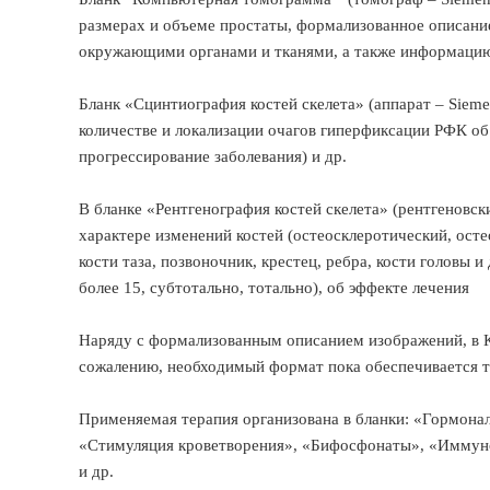
размерах и объеме простаты, формализованное описани
окружающими органами и тканями, а также информацию 
Бланк «Сцинтиография костей скелета» (аппарат – Siem
количестве и локализации очагов гиперфиксации РФК об 
прогрессирование заболевания) и др.
В бланке «Рентгенография костей скелета» (рентгеновск
характере изменений костей (остеосклеротический, осте
кости таза, позвоночник, крестец, ребра, кости головы и 
более 15, субтотально, тотально), об эффекте лечения
Наряду с формализованным описанием изображений, в К
сожалению, необходимый формат пока обеспечивается 
Применяемая терапия организована в бланки: «Гормона
«Стимуляция кроветворения», «Бифосфонаты», «Иммуно
и др.