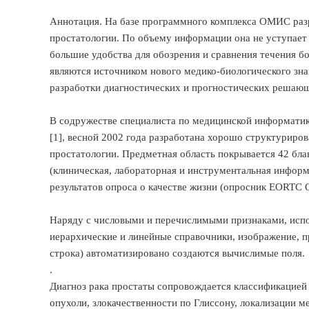
Аннотация. На базе программного комплекса ОМИС разр
простатологии. По объему информации она не уступает 
большие удобства для обозрения и сравнения течения 
являются источником нового медико-биологического зна
разработки диагностических и прогностических решающ
В содружестве специалиста по медицинской информатик
[1], весной 2002 года разработана хорошо структуриро
простатологии. Предметная область покрывается 42 бл
(клиническая, лабораторная и инструментальная информа
результатов опроса о качестве жизни (опросник EORTC 
Наряду с числовыми и перечислимыми признаками, исполь
иерархические и линейные справочники, изображение, пр
строка) автоматизировано создаются вычислимые поля.
.
Диагноз рака простаты сопровождается классификацией
опухоли, злокачественности по Глиссону, локализации м