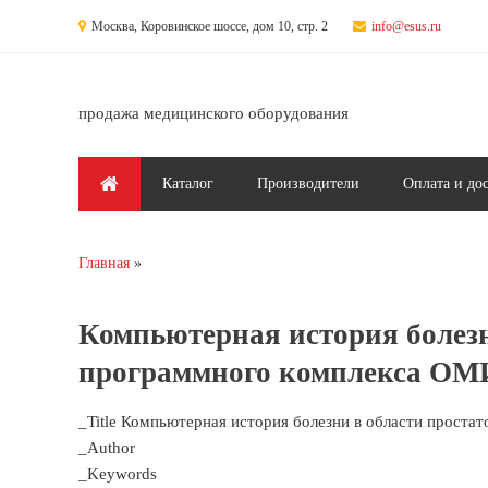
Перейти к основному содержанию
Москва, Коровинское шоссе, дом 10, стр. 2
info@esus.ru
продажа медицинского оборудования
Главное меню
Каталог
Производители
Оплата и до
Главная
Вы здесь
Компьютерная история болезн
программного комплекса ОМИС
_Title Компьютерная история болезни в области простат
_Author
_Keywords