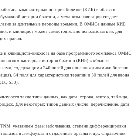
аботана компьютерная история болезни (КИБ) в области
бумажной истории болезни, а механизм навигации создает
болезни за длительные периоды времени. В ОМИСе данные КИБ
ния, и клиницист может самостоятельно использовать их для
их правил.
е и клинициста-онколога на базе программного комплекса ОМИС
ванная компьютерная история болезни (КИБ) в области
анками, содержащими 240 полей для описания динамики болезни
ция), 64 поля для характеристики терапии и 30 полей для ввода
QLQ S30).
зуются такие типы данных, как дата, строка, вектор, таблица,
оцесс. Для некоторых типов данных (число, перечисление, дата,
 ТNM, указанием фазы заболевания, степени дифференцировки
етастазов в лимфоузлы и отдаленные органы и др.. Справочник