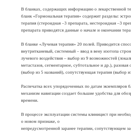
В бланках, содержащих информацию о лекарственной те
бланк «Гормональная терапия» содержит разделы: эстро
терапия (стероидная –3 препарата, нестероидная –3 пре
препарата приводятся данные о начале и окончании терап
В бланке «Лучевая терапия» 20 полей. Приводится спо
внутритканевый, системный – ввод в вену изотопа строн
лучевого воздействия – выбор из 9 возможностей (локал
метастазов, сегментарное, субтотальное и др.), разова
(выбор из 5 названий), сопутствующая терапия (выбор из
Распечатка всех упорядоченных по датам экземпляров б
механизм навигации создает большие удобства для обоз
времени.
В процессе эксплуатации системы клиницист при необх
о новом признаке, о
непредусмотренной заранее терапии, сопутствующем з