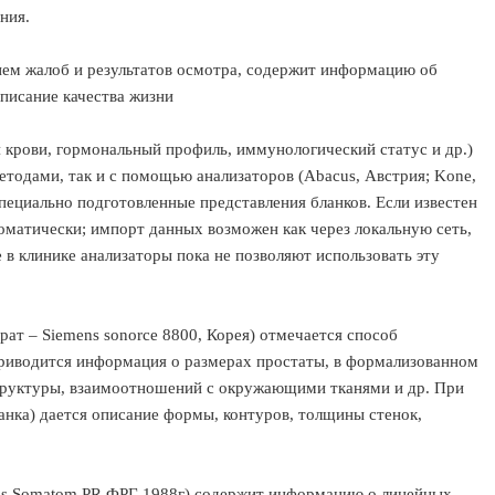
ния.
ем жалоб и результатов осмотра, содержит информацию об
описание качества жизни
 крови, гормональный профиль, иммунологический статус и др.)
тодами, так и с помощью анализаторов (Abacus, Австрия; Kone,
пециально подготовленные представления бланков. Если известен
оматически; импорт данных возможен как через локальную сеть,
в клинике анализаторы пока не позволяют использовать эту
ат – Siemens sonorce 8800, Корея) отмечается способ
приводится информация о размерах простаты, в формализованном
структуры, взаимоотношений с окружающими тканями и др. При
анка) дается описание формы, контуров, толщины стенок,
ns Somatom PR,ФРГ 1988г) содержит информацию о линейных