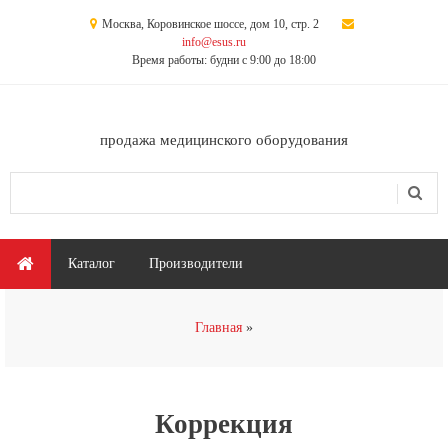
Перейти к основному содержанию
Москва, Коровинское шоссе, дом 10, стр. 2
info@esus.ru
Время работы: будни с 9:00 до 18:00
продажа медицинского оборудования
Поиск
Форма поиска
Главное меню
Каталог
Производители
Вы здесь
Главная
Коррекция