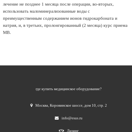
лечение не позднее 1 месяца после операции, во-вторых,
использовать маломинерализованные воды с
преимущественным содержанием ионов гидрокарбоната и
натрия, и, в третьих, пролонгированный (2 месяца) курс приема
МВ.
где купить медицинское оборудование?
Москва
,
Коровинское шоссе, дом 10, стр. 2
info@esus.ru
Лизинг