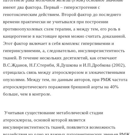
патогенезе рака молочной железы (РМЖ) основное значение
имеют два фактора. Первый – гиперэстрогения с
генотоксическим действием. Второй фактор до последнего
времени практически не учитывался при построении
противоопухолевых схем терапии, а между тем, его роль в
канцерогенезе в настоящее время можно считать доказанной.
Этот фактор включает в себя комплекс гипергликемии и
гиперинсулинемии, а, следовательно, инсулинрезистентность
тканей. В течение нескольких десятилетий, как отмечают
В.С.Жданов, Н.Г.Стернби, Я.Душкова и И.П.Дробкова (2002),
отрицалась связь между атеросклерозом и злокачественными
опухолями. Между тем, по данным авторов, при РМЖ частота
атеросклеротического поражения брюшной аорты на 40%
больше, чем в контроле.
Учитывая существование метаболической стадии
атеросклероза, основой которой является
инсулинрезистентность тканей, появляется возможность
воздействия на одно из важных патогенетических звеньев РМЖ.