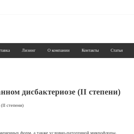
ставка
Лизинг
О компании
Контакты
Статьи
нном дисбактериозе (II степени)
(II степени)
змененных форм, а также условно-патогенной микрофлоры,