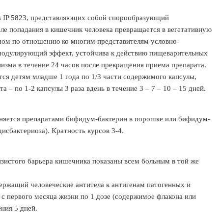
lis IP 5823, представляющих собой спорообразующий
сле попадания в кишечник человека превращается в вегетативную
измом по отношению ко многим представителям условно-
модулирующий эффект, устойчива к действию пищеварительных
низма в течение 24 часов после прекращения приема препарата.
ся детям младше 1 года по 1/3 части содержимого капсулы,
а – по 1-2 капсулы 3 раза вдень в течение 3 – 7 – 10 – 15 дней.
олняется препаратами бифидум-бактерин в порошке или бифидум-
дисбактериоза). Кратность курсов 3-4.
лизистого барьера кишечника показаны всем больным в той же
ржащий человеческие антитела к антигенам патогенных и
 с первого месяца жизни по 1 дозе (содержимое флакона или
ения 5 дней.