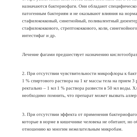
назначаются бактериофаги. Они обладают специфическо
патогенным бактериям и не оказывают влияния на нор
стафилококковый, синегнойный, поливалентный дизенте
стафилококкового, стрептококкового, коли, синегнойног
интестифаг и др.
Лечение фагами предшествует назначению кислотообраз
2. При отсутствии чувствительности микрофлоры к бакте
1 % спиртового раствора на 1 кг массы тела на прием 3 р
ректально – 1 мл 1 % раствора развести в 50 мл воды. 
необходимо помнить, что препарат может вызвать алле
3. При отсутствии эффекта от применения бактериофаг
которые в норме в кишечнике человека не обитают, но
отношению ко многим нежелательным микробам.