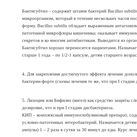
Бактисубтил – содержит штамм бактерий Bacillus subti
микроорганизм, который в течение нескольких часов по
форму. Bacillus subtilis обладает выраженным антагон
патогенной микрофлоры кишечника; оказывает иммуно
секретов и ко многим антибиотикам. Выводится из орга
Бактисубтил хорошо переносится пациентами. Назначает
старше 1 года – по 1/2-1 капсуле, детям старшего возраст
4. Для закрепления достигнутого эффекта лечение доп
бактерин-форте (схемы лечения те же, что при I стадии 
5. Лизоцим или Бифилиз (вигел) как средство защиты с
дозировке, что и при I стадии дисбактериоза.
КИП – комплексный иммуноглобулиновый препарат, соде
условно-патогенных энтеробактерий. Назначается детям
ампулы) 1 – 2 раза в сутки за 30 минут до еды. Курс леч