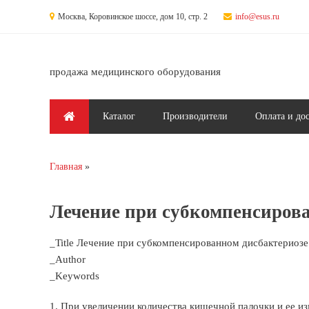
Перейти к основному содержанию
Москва, Коровинское шоссе, дом 10, стр. 2
info@esus.ru
продажа медицинского оборудования
Главное меню
Каталог
Производители
Оплата и до
Главная
Вы здесь
Лечение при субкомпенсирова
_Title Лечение при субкомпенсированном дисбактериозе 
_Author
_Keywords
1. При увеличении количества кишечной палочки и ее и