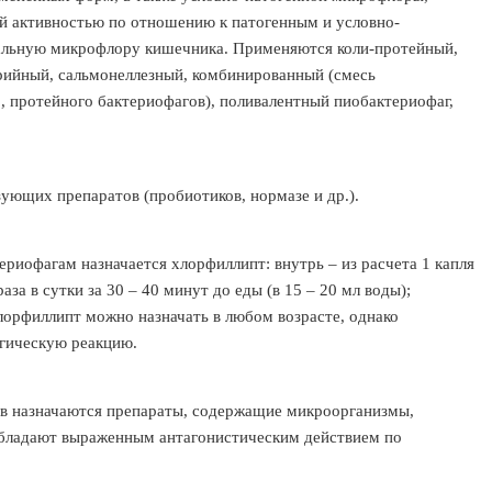
й активностью по отношению к патогенным и условно-
мальную микрофлору кишечника. Применяются коли-протейный,
рийный, сальмонеллезный, комбинированный (смесь
о, протейного бактериофагов), поливалентный пиобактериофаг,
ующих препаратов (пробиотиков, нормазе и др.).
риофагам назначается хлорфиллипт: внутрь – из расчета 1 капля
аза в сутки за 30 – 40 минут до еды (в 15 – 20 мл воды);
Хлорфиллипт можно назначать в любом возрасте, однако
ргическую реакцию.
ов назначаются препараты, содержащие микроорганизмы,
 обладают выраженным антагонистическим действием по