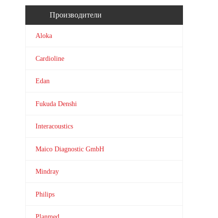
Производители
Aloka
Cardioline
Edan
Fukuda Denshi
Interacoustics
Maico Diagnostic GmbH
Mindray
Philips
Planmed