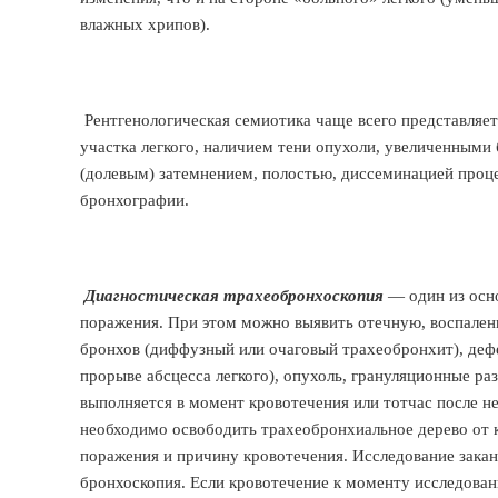
влажных хрипов).
Рентгенологическая семиотика чаще всего представляет
участка легкого, наличием тени опухоли, увеличенным
(долевым) затемнением, полостью, диссеминацией проц
бронхографии.
Диагностическая трахеобронхоскопия
— один из осн
поражения. При этом можно выявить отечную, воспален
бронхов (диффузный или очаговый трахеобронхит), дефек
прорыве абсцесса легкого), опухоль, грануляционные ра
выполняется в момент кровотечения или тотчас после н
необходимо освободить трахеобронхиальное дерево от 
поражения и причину кровотечения. Исследование зака
бронхоскопия. Если кровотечение к моменту исследова