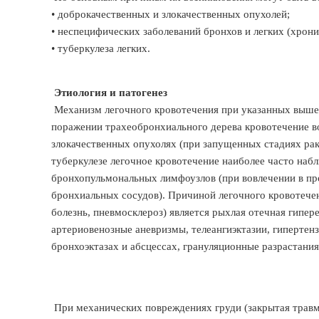
• доброкачественных и злокачественных опухолей;
• неспецифических заболеваний бронхов и легких (хрон
• туберкулеза легких.
Этиология и патогенез
Механизм легочного кровотечения при указанных выше
поражении трахеобронхиального дерева кровотечение в
злокачественных опухолях (при запущенных стадиях ра
туберкулезе легочное кровотечение наиболее часто наб
бронхопульмональных лимфоузлов (при вовлечении в пр
бронхиальных сосудов). Причиной легочного кровотече
болезнь, пневмосклероз) является рыхлая отечная гипер
артериовенозные аневризмы, телеангиэктазии, гипертен
бронхоэктазах и абсцессах, грануляционные разрастани
При механических повреждениях груди (закрытая травм