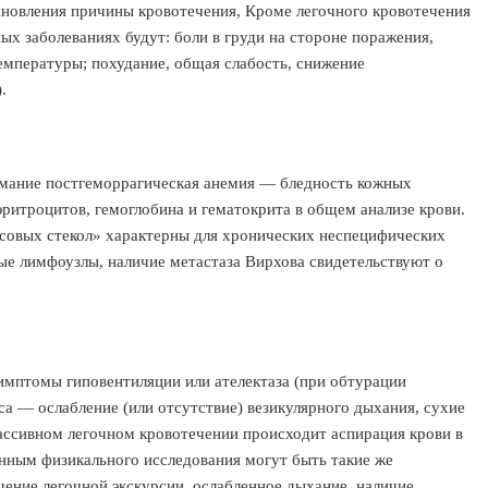
ановления причины кровотечения, Кроме легочного кровотечения
ых заболеваниях будут: боли в груди на стороне поражения,
мпературы; похудание, общая слабость, снижение
.
мание постгеморрагическая анемия — бледность кожных
эритроцитов, гемоглобина и гематокрита в общем анализе крови.
асовых стекол» характерны для хронических неспецифических
ые лимфоузлы, наличие метастаза Вирхова свидетельствуют о
имптомы гиповентиляции или ателектаза (при обтурации
са — ослабление (или отсутствие) везикулярного дыхания, сухие
ассивном легочном кровотечении происходит аспирация крови в
анным физикального исследования могут быть такие же
шение легочной экскурсии, ослабленное дыхание, наличие