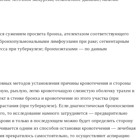
ся сужением просвета бронха, ателектазом соответствующего
и бронхопульмональными лимфоузлами при раке; сегментарным
есса при туберкулезе; бронхоэктазами — по данным
овных методов установления причины кровотечения и стороны
ную, рыхлую, легко кровоточащую слизистую оболочку трахеи и
т в стенке бронха и кровотечение из этого участка (при
зрастания (при туберкулезе). Если диагностическая бронхоскопия
его, то исследование намного затрудняется — предварительно
крови и только в последующем можно будет определить сторону
нчивается одним из способов остановки кровотечения — лечебная
ния прекратилось самостоятельно, то осуществляют аспирацию