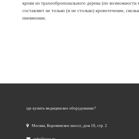
крови из трахеобронхиального дерева (по возможности 
составляет не только (и не столько) кровотечение, ско
пневмонии.
где купить медицинское оборудование?
Москва
,
Коровинское шоссе, дом 10, стр. 2
info@esus.ru