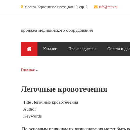
Перейти к основному содержанию
Москва, Коровинское шоссе, дом 10, стр. 2
info@esus.ru
продажа медицинского оборудования
Главное меню
Каталог
Производители
Оплата и до
Главная
Вы здесь
Легочные кровотечения
_Title Легочные кровотечения
_Author
_Keywords
По основным причинам их возникновения могут быть вс