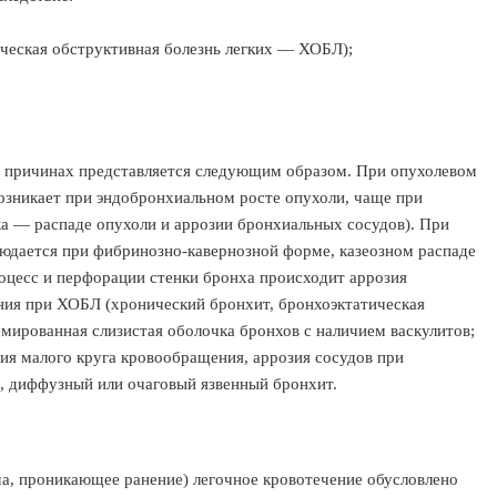
ическая обструктивная болезнь легких — ХОБЛ);
 причинах представляется следующим образом. При опухолевом
озникает при эндобронхиальном росте опухоли, чаще при
ка — распаде опухоли и аррозии бронхиальных сосудов). При
людается при фибринозно-кавернозной форме, казеозном распаде
оцесс и перфорации стенки бронха происходит аррозия
ния при ХОБЛ (хронический бронхит, бронхоэктатическая
емированная слизистая оболочка бронхов с наличием васкулитов;
зия малого круга кровообращения, аррозия сосудов при
я, диффузный или очаговый язвенный бронхит.
а, проникающее ранение) легочное кровотечение обусловлено