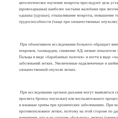
цитологическое изучение мокроты преследуют цель уст
(кровохарканья) наиболее частыми жалобами при легочн
одышка (удушье), откашливание мокроты, повышение те
трудоспособности (чаще при злокачественных опухолях)
При объективном исследовании больного обращает вни
покровов, тахикардия, снижение АД; низкие показатели 
Пальцы в виде «барабанных палочек» и ногти в виде «ч
заболеваний легких. Увеличенные надключичные и шейн
злокачественной опухоли легких.
При исследовании органов дыхания могут выявляться с
просвета бронха опухолью) или воспалительного процес
и влажные хрипы при хронических заболеваниях. При м
противоположное легкое, поэтому на этой стороне по д
изменения, что и на стороне «больного» легкого (умень