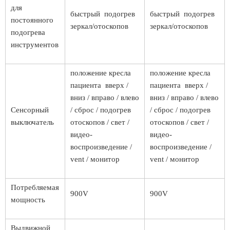
для
быстрый подогрев
быстрый подогрев
постоянного
зеркал/отоскопов
зеркал/отоскопов
подогрева
инструментов
положение кресла
положение кресла
пациента вверх /
пациента вверх /
вниз / вправо / влево
вниз / вправо / влево
Сенсорный
/ сброс / подогрев
/ сброс / подогрев
выключатель
отоскопов / свет /
отоскопов / свет /
видео-
видео-
воспроизведение /
воспроизведение /
vent / монитор
vent / монитор
Потребляемая
900V
900V
мощность
Выдвижной