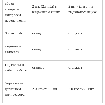
сбора
2 шт. (2л и 3л) в
2 шт. (2л и 3л) в
аспирата с
выдвижном ящике
выдвижном ящике
контролем
переполнения
Scope device
стандарт
стандарт
Держатель
стандарт
стандарт
салфеток
Подсветка на
стандарт
стандарт
гибком кабеле
Управление
давлением
2,0 кгс/см2, 1шт.
2,0 кгс/см2, 1шт.
компрессора