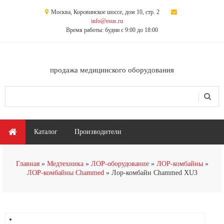
Перейти к основному содержанию
Москва, Коровинское шоссе, дом 10, стр. 2
info@esus.ru
Время работы: будни с 9:00 до 18:00
продажа медицинского оборудования
Поиск
Форма поиска
Главное меню
Каталог
Производители
Главная
Медтехника
ЛОР-оборудование
ЛОР-комбайны
ЛОР-комбайны Chammed
Лор-комбайн Chammed XU3