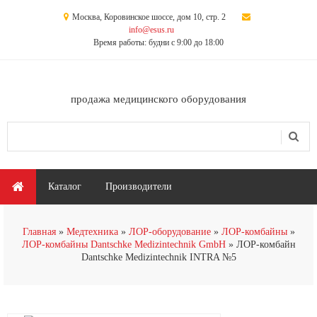
Перейти к основному содержанию
Москва, Коровинское шоссе, дом 10, стр. 2
info@esus.ru
Время работы: будни с 9:00 до 18:00
продажа медицинского оборудования
Поиск
Форма поиска
Главное меню
Каталог
Производители
Главная
Медтехника
ЛОР-оборудование
ЛОР-комбайны
ЛОР-комбайны Dantschke Medizintechnik GmbH
ЛОР-комбайн
Dantschke Medizintechnik INTRA №5