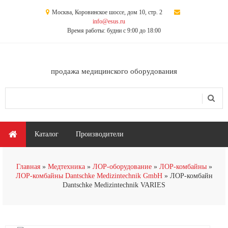
Перейти к основному содержанию
Москва, Коровинское шоссе, дом 10, стр. 2
info@esus.ru
Время работы: будни с 9:00 до 18:00
продажа медицинского оборудования
Поиск
Форма поиска
Главное меню
Каталог
Производители
Главная
Медтехника
ЛОР-оборудование
ЛОР-комбайны
ЛОР-комбайны Dantschke Medizintechnik GmbH
ЛОР-комбайн
Dantschke Medizintechnik VARIES