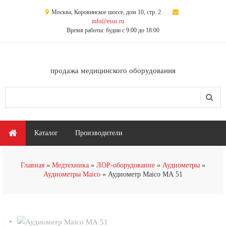
Перейти к основному содержанию
Москва, Коровинское шоссе, дом 10, стр. 2
info@esus.ru
Время работы: будни с 9:00 до 18:00
продажа медицинского оборудования
Поиск
Форма поиска
Главное меню
Каталог
Производители
Главная
Медтехника
ЛОР-оборудование
Аудиометры
Аудиометры Maico
Аудиометр Maico МА 51