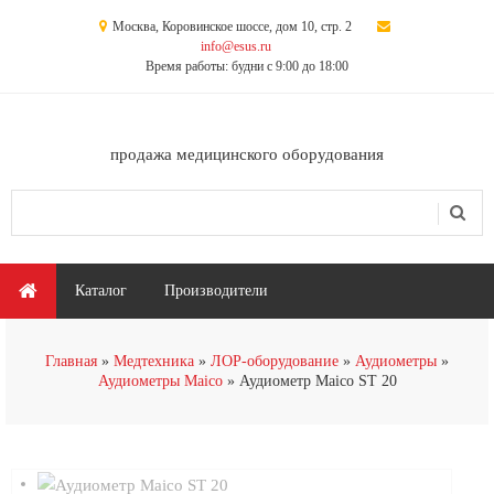
Перейти к основному содержанию
Москва, Коровинское шоссе, дом 10, стр. 2
info@esus.ru
Время работы: будни с 9:00 до 18:00
продажа медицинского оборудования
Поиск
Форма поиска
Главное меню
Каталог
Производители
Главная
Медтехника
ЛОР-оборудование
Аудиометры
Аудиометры Maico
Аудиометр Maico ST 20