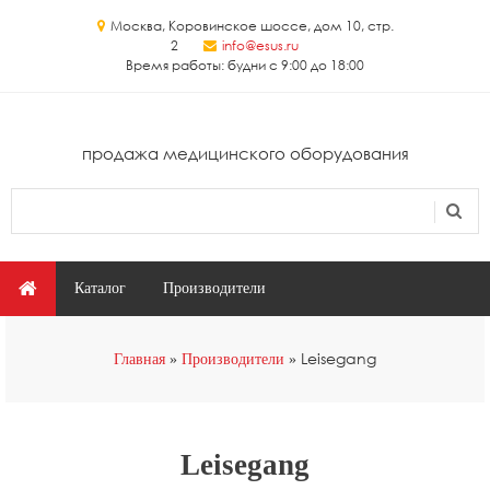
Перейти к основному содержанию
Москва, Коровинское шоссе, дом 10, стр.
2
info@esus.ru
Время работы: будни с 9:00 до 18:00
продажа медицинского оборудования
Поиск
Форма поиска
Главное меню
Каталог
Производители
Вы здесь
Leisegang
Главная
Производители
Leisegang