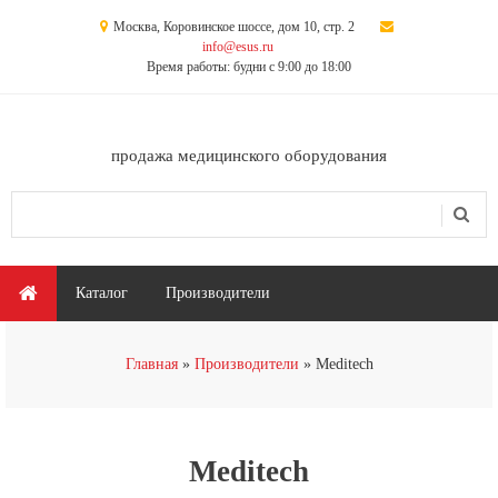
Перейти к основному содержанию
Москва, Коровинское шоссе, дом 10, стр. 2
info@esus.ru
Время работы: будни с 9:00 до 18:00
продажа медицинского оборудования
Поиск
Форма поиска
Главное меню
Каталог
Производители
Вы здесь
Главная
Производители
Meditech
Meditech