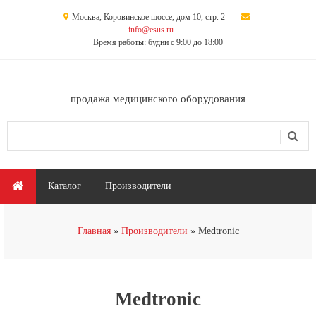
Перейти к основному содержанию
Москва, Коровинское шоссе, дом 10, стр. 2
info@esus.ru
Время работы: будни с 9:00 до 18:00
продажа медицинского оборудования
Поиск
Форма поиска
Главное меню
Каталог
Производители
Вы здесь
Главная
Производители
Medtronic
Medtronic