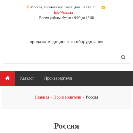
Перейти к основному содержанию
Москва, Коровинское шоссе, дом 10, стр. 2
info@esus.ru
Время работы: будни с 9:00 до 18:00
продажа медицинского оборудования
Поиск
Форма поиска
Главное меню
Каталог
Производители
Вы здесь
Главная
Производители
Россия
Россия