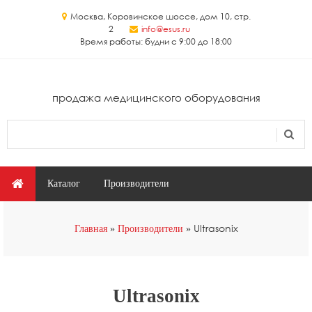
Перейти к основному содержанию
Москва, Коровинское шоссе, дом 10, стр.
2
info@esus.ru
Время работы: будни с 9:00 до 18:00
продажа медицинского оборудования
Поиск
Форма поиска
Главное меню
Каталог
Производители
Вы здесь
Ultrasonix
Главная
Производители
Ultrasonix