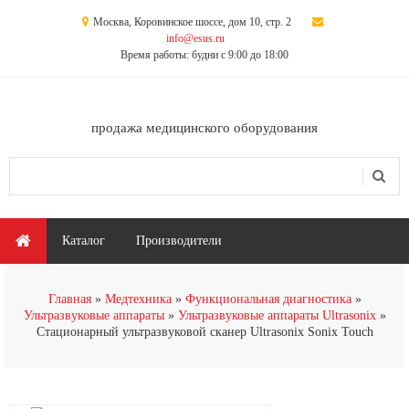
Перейти к основному содержанию
Москва, Коровинское шоссе, дом 10, стр. 2
info@esus.ru
Время работы: будни с 9:00 до 18:00
продажа медицинского оборудования
Поиск
Форма поиска
Главное меню
Каталог
Производители
Главная
Медтехника
Функциональная диагностика
Ультразвуковые аппараты
Ультразвуковые аппараты Ultrasonix
Стационарный ультразвуковой сканер Ultrasonix Sonix Touch