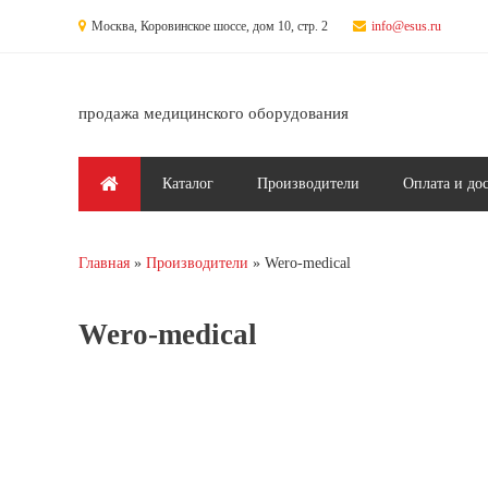
Перейти к основному содержанию
Москва, Коровинское шоссе, дом 10, стр. 2
info@esus.ru
продажа медицинского оборудования
Главное меню
Каталог
Производители
Оплата и до
Главная
Производители
Wero-medical
Вы здесь
Wero-medical