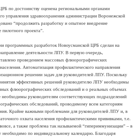
РБ по достоинству оценена региональными органами
ого управления здравоохранения администрации Воронежской
довано “продолжить разработку и опытное внедрение
 пилотного проекта”.
и программных разработок Новоусманской ЦРБ сделан на
направление деятельности ЛПУ. В первую очередь,
ставлено проведением массовых флюорографических
населения. Автоматизация профилактического направления
низационном решении задач для руководителей ЛПУ. Поскольку
принятия эффективных решений руководителю ЛПУ необходимы
енных флюорографических обследований и о реальных объемах
е необходимы руководителям соответствующих подразделений
ографических обследований, проводимому всем категориям
ения. Крайне важными проблемами для руководителей ЛПУ и, в
таточного охвата населения профилактическими прививками, т.е.
 вовсе, а также проблема так называемой “гипериммунизации” – в
му необходимо по индивидуальному календарю. Благодаря