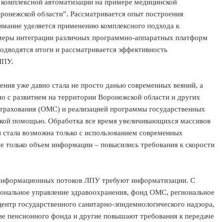
 комплексной автоматизации на примере медицинской
онежской области”. Рассматривается опыт построения
мание уделяется применению комплексного подхода к
меры интеграции различных программно-аппаратных платформ
одводятся итоги и рассматривается эффективность
ЛПУ.
ния уже давно стала не просто данью современных веяний, а
о с развитием на территории Воронежской области и других
страхования (ОМС) и реализацией программы государственных
ской помощью. Обработка все время увеличивающихся массивов
 стала возможна только с использованием современных
 только объем информации – повысились требования к скорости
 информационных потоков ЛПУ требуют информатизации. С
ональное управление здравоохранения, фонд ОМС, региональное
центр государственного санитарно-эпидемиологического надзора,
ие пенсионного фонда и другие повышают требования к передаче