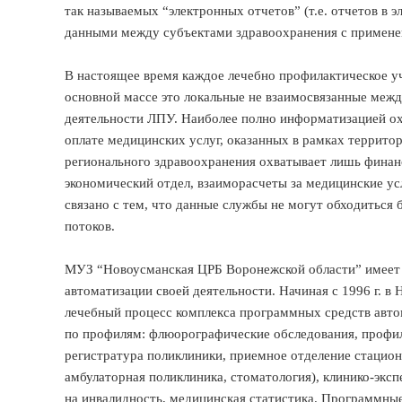
так называемых “электронных отчетов” (т.е. отчетов в 
данными между субъектами здравоохранения с примене
В настоящее время каждое лечебно профилактическое у
основной массе это локальные не взаимосвязанные меж
деятельности ЛПУ. Наиболее полно информатизацией о
оплате медицинских услуг, оказанных в рамках терри
регионального здравоохранения охватывает лишь финан
экономический отдел, взаиморасчеты за медицинские усл
связано с тем, что данные службы не могут обходитьс
потоков.
МУЗ “Новоусманская ЦРБ Воронежской области” имеет 
автоматизации своей деятельности. Начиная с 1996 г. в
лечебный процесс комплекса программных средств авто
по профилям: флюорографические обследования, профил
регистратура поликлиники, приемное отделение стацион
амбулаторная поликлиника, стоматология), клинико-экс
на инвалидность, медицинская статистика. Программны