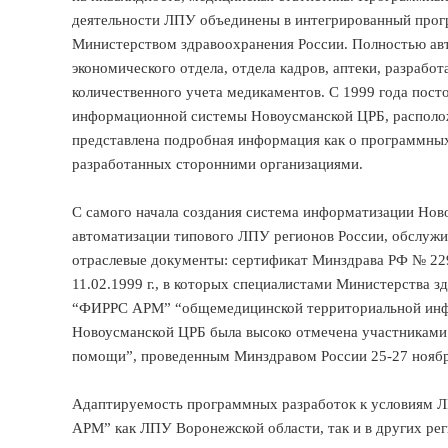
деятельности ЛПУ объединены в интегрированный про
Министерством здравоохранения России. Полностью авт
экономического отдела, отдела кадров, аптеки, разраб
количественного учета медикаментов. С 1999 года пос
информационной системы Новоусманской ЦРБ, располо
представлена подробная информация как о программных
разработанных сторонними организациями.
С самого начала создания система информатизации Нов
автоматизации типового ЛПУ регионов России, обслужи
отраслевые документы: сертификат Минздрава РФ № 229 
11.02.1999 г., в которых специалистами Министерства 
“ФИРРС АРМ” “общемедицинской территориальной инф
Новоусманской ЦРБ была высоко отмечена участниками
помощи”, проведенным Минздравом России 25-27 ноября
Адаптируемость программных разработок к условиям
АРМ” как ЛПУ Воронежской области, так и в других рег