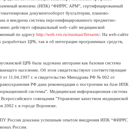
граммный комплекс (ИПК) “ФИРРС АРМ”, сертифицированный
оматизирован документооборот бухгалтерии, планово-
отана и внедрена система персонифицированного предметно-
тоянно действует официальный web–сайт медицинской
женный по адресу
http://web.vrn.ru/nusman/firrsarm/
. На web-сайте
 разработках ЦРБ, так и об интеграции программных средств,
оусманской ЦРБ была задумана авторами как базовая система
вающего население. Об этом свидетельствуют соответствующие
от 11.04.1997 г. и свидетельство Минздрава РФ № 002 от
здравоохранения РФ дана рекомендация о построении на базе ИПК
ормационной системы”. Медицинская информационная система
 Всероссийского совещания "Управление качеством медицинской
 2002 г. в городе Воронеже.
 ЛПУ России доказана успешным опытом внедрения ИПК “ФИРРС
ионах России.