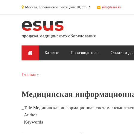
Перейти к основному содержанию
Москва, Коровинское шоссе, дом 10, стр. 2
info@esus.ru
продажа медицинского оборудования
Главное меню
Каталог
Производители
Оплата и до
Главная
Вы здесь
Медицинская информационная
_Title Медицинская информационная система: комплекс
_Author
_Keywords