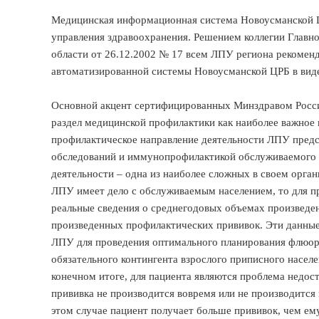
Медицинская информационная система Новоусманской Ц
управления здравоохранения. Решением коллегии Главн
области от 26.12.2002 № 17 всем ЛПУ региона рекомен
автоматизированной системы Новоусманской ЦРБ в виде
Основной акцент сертифицированных Минздравом Росси
раздел медицинской профилактики как наиболее важное 
профилактическое направление деятельности ЛПУ пред
обследований и иммунопрофилактикой обслуживаемого 
деятельности – одна из наиболее сложных в своем орга
ЛПУ имеет дело с обслуживаемым населением, то для 
реальные сведения о среднегодовых объемах произвед
произведенных профилактических прививок. Эти данны
ЛПУ для проведения оптимального планирования флюор
обязательного контингента взрослого приписного насел
конечном итоге, для пациента являются проблема недос
прививка не производится вовремя или не производится
этом случае пациент получает больше прививок, чем е