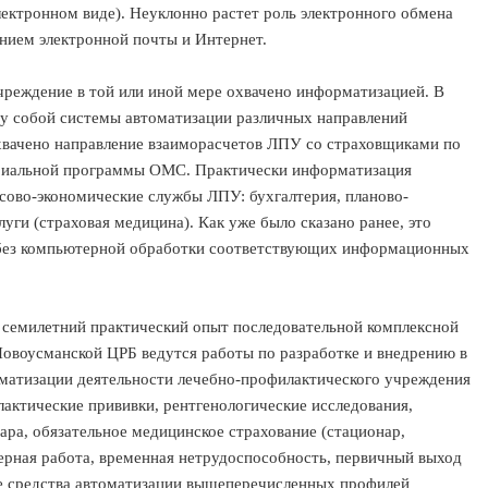
электронном виде). Неуклонно растет роль электронного обмена
нием электронной почты и Интернет.
чреждение в той или иной мере охвачено информатизацией. В
ду собой системы автоматизации различных направлений
хвачено направление взаиморасчетов ЛПУ со страховщиками по
ториальной программы ОМС. Практически информатизация
сово-экономические службы ЛПУ: бухгалтерия, планово-
уги (страховая медицина). Как уже было сказано ранее, это
я без компьютерной обработки соответствующих информационных
семилетний практический опыт последовательной комплексной
 Новоусманской ЦРБ ведутся работы по разработке и внедрению в
матизации деятельности лечебно-профилактического учреждения
актические прививки, рентгенологические исследования,
ара, обязательное медицинское страхование (стационар,
перная работа, временная нетрудоспособность, первичный выход
е средства автоматизации вышеперечисленных профилей