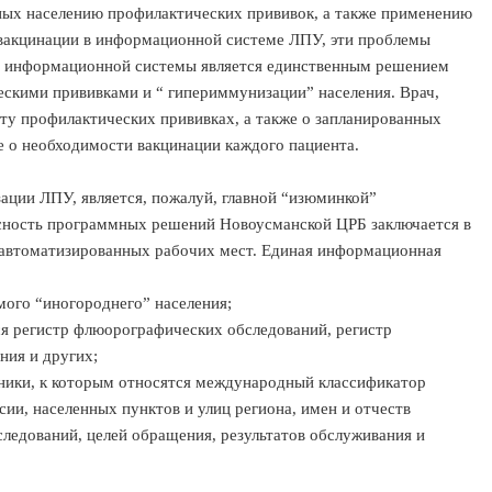
ых населению профилактических прививок, а также применению
 вакцинации в информационной системе ЛПУ, эти проблемы
ие информационной системы является единственным решением
ескими прививками и “ гипериммунизации” населения. Врач,
ту профилактических прививках, а также о запланированных
е о необходимости вакцинации каждого пациента.
ации ЛПУ, является, пожалуй, главной “изюминкой”
сность программных решений Новоусманской ЦРБ заключается в
 автоматизированных рабочих мест. Единая информационная
мого “иногороднего” населения;
ся регистр флюорографических обследований, регистр
ния и других;
чники, к которым относятся международный классификатор
сии, населенных пунктов и улиц региона, имен и отчеств
ледований, целей обращения, результатов обслуживания и