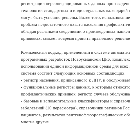
регистрации персонифицированных данных произведенн
технологии стандартных и индивидуальных календарей
могут быть успешно решены. Более того, использован
проблем недостаточного охвата населения профилактич
обладая реальными сведениями о произведенных пациен
прививках, сможет вовремя принять правильное решени
Комплексный подход, примененный в системе автоматиз
программных разработок Новоусманской ЦРБ. Комплек
использовании единой информационной среды для всех
система состоит следующих основных составляющих:
- регистр населения, приписанного к ЛПУ, и обслуживае
- функциональные регистры данных, к которым относят
профилактических прививок, регистр случаев обслужива
- базовые и вспомогательные классификаторы и справо
заболеваний (10 пересмотра), справочники регионов Рос
пациентов, результатов рентгенофлюорографических обс
многие другие.