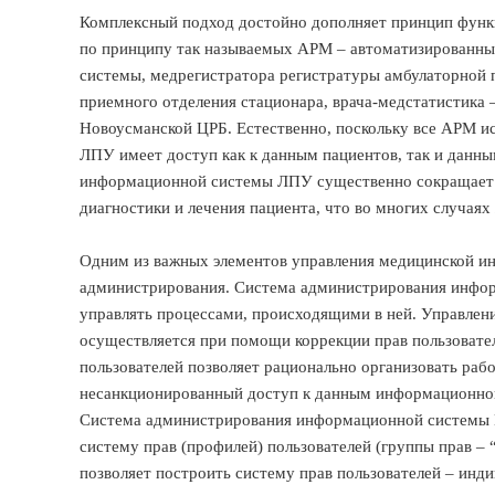
Комплексный подход достойно дополняет принцип функ
по принципу так называемых АРМ – автоматизированн
системы, медрегистратора регистратуры амбулаторной п
приемного отделения стационара, врача-медстатистика 
Новоусманской ЦРБ. Естественно, поскольку все АРМ 
ЛПУ имеет доступ как к данным пациентов, так и данны
информационной системы ЛПУ существенно сокращает в
диагностики и лечения пациента, что во многих случая
Одним из важных элементов управления медицинской и
администрирования. Система администрирования инфо
управлять процессами, происходящими в ней. Управле
осуществляется при помощи коррекции прав пользовате
пользователей позволяет рационально организовать раб
несанкционированный доступ к данным информационной
Система администрирования информационной системы 
систему прав (профилей) пользователей (группы прав – “
позволяет построить систему прав пользователей – инд