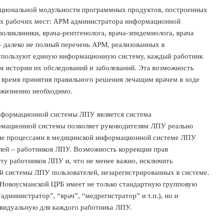
циональной модульности программных продуктов, построенных
ых рабочих мест: АРМ администратора информационной
оликлиники, врача-рентгенолога, врача-эпидемиолога, врача
– далеко не полный перечень АРМ, реализованных в
используют единую информационную систему, каждый работник
м истории их обследований и заболеваний. Эта возможность
ремя принятия правильного решения лечащим врачем в ходе
х жизненно необходимо.
нформационной системы ЛПУ является система
рмационной системы позволяет руководителям ЛПУ реально
ние процессами в медицинской информационной системе ЛПУ
лей – работников ЛПУ. Возможность коррекции прав
оту работников ЛПУ и, что не менее важно, исключить
 системы ЛПУ пользователей, незарегистрированных в системе.
Новоусманской ЦРБ имеет не только стандартную групповую
администратор”, “врач”, “медрегистратор” и т.п.), но и
ивидуальную для каждого работника ЛПУ.