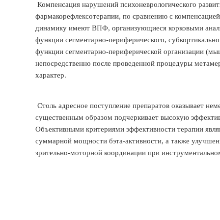
Компенсация нарушений психоневрологического развити
фармакорефлексотерапии, по сравнению с компенсацией
динамику имеют ВПФ, организующиеся корковыми анали
функции сегментарно-периферического, субкортикальног
функции сегментарно-периферической организации (мыш
непосредственно после проведенной процедуры метамер
характер.
Столь адресное поступление препаратов оказывает не
существенным образом подчеркивает высокую эффектив
Объективными критериями эффективности терапии явля
суммарной мощности бэта-активности, а также улучшен
зрительно-моторной координации при инструментально