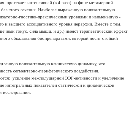
я протекает интенсивней (в 4 раза) на фоне метамерной
 без этого лечения. Наиболее выраженную положительную
заторно-гностико-праксическими уровнями и наименьшую -
о и высшего ассоциативного уровня иерархии. Вместе с тем,
ечный тонус, сила мышц, и др.) имеют терапевтический эффект
ного обкалывания биопрепаратами, который носит стойкий
медленную положительную клиническую динамику, что
ность сегментарно-периферического воздействия.
ются: усиление межполушарной ЭЭГ-активности и увеличение
ие интегральных показателей статической и динамической
м исследовании.