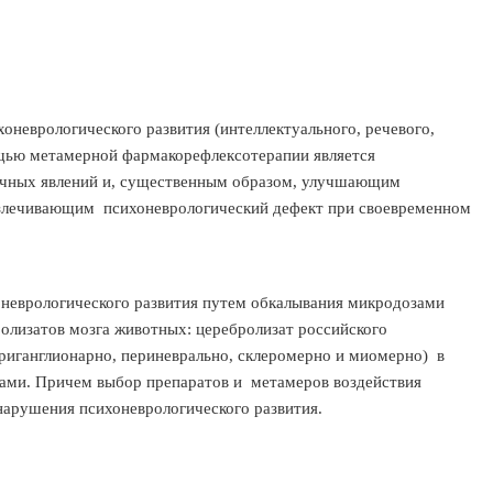
неврологического развития (интеллектуального, речевого,
ощью метамерной фармакорефлексотерапии является
чных явлений и, существенным образом, улучшающим
 излечивающим психоневрологический дефект при своевременном
неврологического развития путем обкалывания микродозами
олизатов мозга животных: церебролизат российского
ериганглионарно, периневрально, склеромерно и миомерно) в
рами. Причем выбор препаратов и метамеров воздействия
нарушения психоневрологического развития.