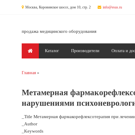
Перейти к основному содержанию
Москва, Коровинское шоссе, дом 10, стр. 2
info@esus.ru
продажа медицинского оборудования
Главное меню
Каталог
Производители
Оплата и до
Главная
Вы здесь
Метамерная фармакорефлексо
нарушениями психоневрологи
_Title Метамерная фармакорефлексотерапия при лечении
_Author
_Keywords