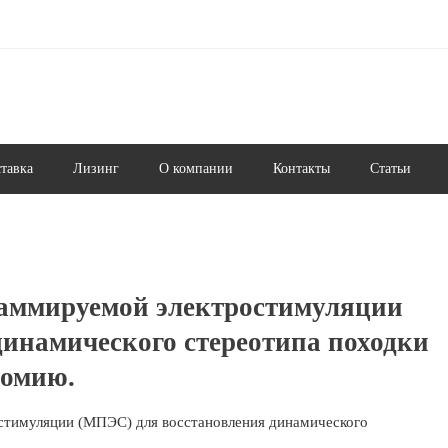
ставка
Лизинг
О компании
Контакты
Статьи
аммируемой электростимуляции
инамического стереотипа походки
томию.
стимуляции (МПЭС) для восстановления динамического