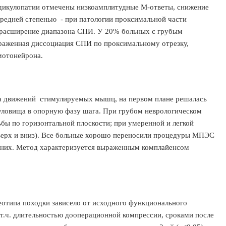
адикулопатии отмечены низкоамплитудные М-ответы, снижение
редней степенью - при патологии проксимальной части
 расширение диапазона СПИ. У 20% больных с грубым
раженная диссоциация СПИ по проксимальному отрезку,
мотонейрона.
движений стимулируемых мышц, на первом плане решалась
туловища в опорную фазу шага. При грубом неврологическом
бы по горизонтальной плоскости; при умеренной и легкой
вверх и вниз). Все больные хорошо переносили процедуры МПЭС
 них. Метод характеризуется выраженным комплайенсом
отипа походки зависело от исходного функционального
 т.ч. длительностью дооперационной компрессии, сроками после