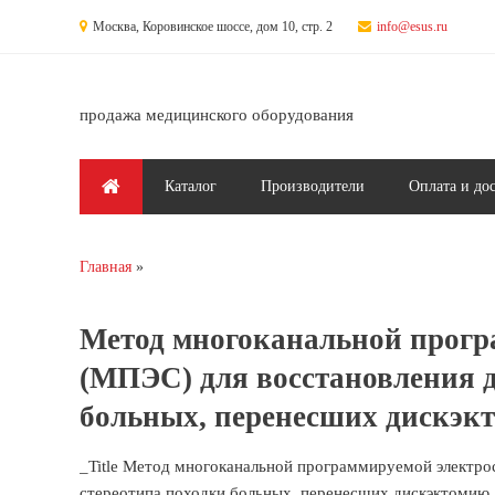
Перейти к основному содержанию
Москва, Коровинское шоссе, дом 10, стр. 2
info@esus.ru
продажа медицинского оборудования
Главное меню
Каталог
Производители
Оплата и до
Главная
Вы здесь
Метод многоканальной прогр
(МПЭС) для восстановления д
больных, перенесших дискэк
_Title Метод многоканальной программируемой электро
стереотипа походки больных, перенесших дискэктомию.