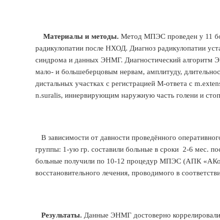
Материалы и методы.
Метод МПЭС проведен у 11 б
радикулопатии после НХОД. Диагноз радикулопатии уст
синдрома и данных ЭНМГ. Диагностический алгоритм Э
мало- и большеберцовым нервам, амплитуду, длительно
дистальных участках с регистрацией М-ответа с m.extenso
n.suralis, иннервирующим наружную часть голени и сто
В зависимости от давности проведённого оперативного
группы: 1-ую гр. составили больные в сроки 2-6 мес. по
больные получили по 10-12 процедур МПЭС (АПК «АК
восстановительного лечения, проводимого в соответс
Результаты.
Данные ЭНМГ достоверно коррелировали 