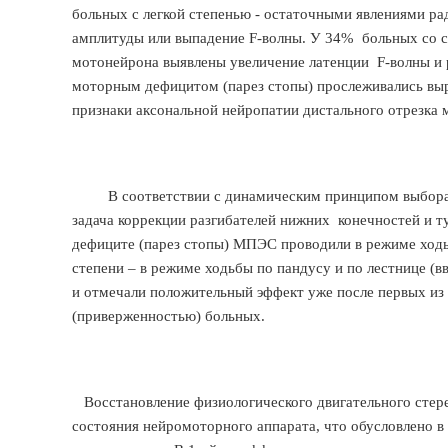
больных с легкой степенью - остаточными явлениями р
амплитуды или выпадение F-волны. У 34% больных со с
мотонейрона выявлены увеличение латенции F-волны и
моторным дефицитом (парез стопы) прослеживались вы
признаки аксональной нейропатии дистального отрезка 
В соответствии с динамическим принципом выбора 
задача коррекции разгибателей нижних конечностей и 
дефиците (парез стопы) МПЭС проводили в режиме ходь
степени – в режиме ходьбы по пандусу и по лестнице (
и отмечали положительный эффект уже после первых из
(приверженностью) больных.
Восстановление физиологического двигательного стере
состояния нейромоторного аппарата, что обусловлено в