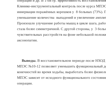
операции и др. В 1-ой гр. эффективность восстановлени
Клинико-инструментальный контроль после курса МПЭС 
иннервации поражённых корешков у 8 больных (73%). 
уменьшение количества выпадений и увеличение амплит
Произошло улучшение работы мышц в цикле шага, рабо
стала более симметричной. С другой стороны, у 3 боль
чувствительных расстройств на фоне небольшой положи
аксонопатии.
Выводы.
В восстановительном периоде после НХОД 
МПЭС №10-12 позволяет уменьшить функциональный де
конечностей во время ходьбы, выработать более физио
МПЭС зависит от исходного функционального состояния
операции.