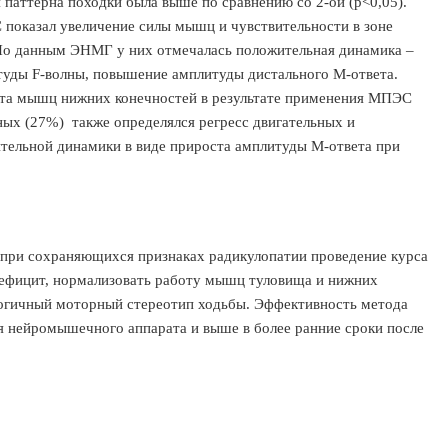
я паттерна походки была выше по сравнению со 2-ой (p<0,05).
показал увеличение силы мышц и чувствительности в зоне
По данным ЭНМГ у них отмечалась положительная динамика –
уды F-волны, повышение амплитуды дистального М-ответа.
та мышц нижних конечностей в результате применения МПЭС
ных (27%) также определялся регресс двигательных и
тельной динамики в виде прироста амплитуды М-ответа при
при сохраняющихся признаках радикулопатии проведение курса
фицит, нормализовать работу мышц туловища и нижних
логичный моторный стереотип ходьбы. Эффективность метода
 нейромышечного аппарата и выше в более ранние сроки после