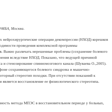
ФМБА, Москва.
их нейрохирургические операции декомпрессии (НХОД) корешков
бходимости проведения комплексной программы
ев. Важно различать нерешенные проблемы (сохранение болевого
ожнения вследствие НХОД. Показано, что ведущей причиной
са и стенозирование спинномозгового канала (Шуваева О.,2005).
а фоне сохраняющегося болевого синдрома и мышечно-
оторный стереотип походки. При отсутствии показаний к
 является восстановление ее физиологического стереотипа.
вность метода МПЭС в восстановительном периоде у больных,