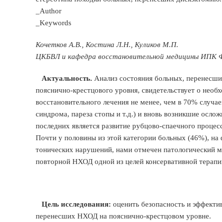
_Author
_Keywords
Кочетков А.В., Костина Л.Н., Куликов М.П.
ЦКБВЛ и кафедра восстановительной медицины ИПК 
Актуальность.
Анализ состояния больных, перенесш
пояснично-крестцового уровня, свидетельствует о нео
восстановительного лечения не менее, чем в 70% случа
синдрома, пареза стопы и т.д.) и вновь возникшие осл
последних является развитие рубцово-спаечного процес
Почти у половины из этой категории больных (46%), н
тонических нарушений, нами отмечен патологический м
повторной НХОД одной из целей консервативной терапии
Цель исследования:
оценить безопасность и эффекти
перенесших НХОД на пояснично-крестцовом уровне.