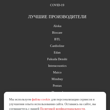
COVID-19
ЛУЧШИЕ ПРОИЗВОДИТЕЛИ
Aloka
Biocare
BTL
Cardioline
Edan
Fukuda Denshi
Interacoustics
Maico
Mindray
Pentax
Planmed
Мы используем
файлы cookie
для персонализации сервисов и
улучшения опыта использования сайта. Оставаясь на сайте, вы
соглашаетесь с нашей
Политикой конфиденциальности
.