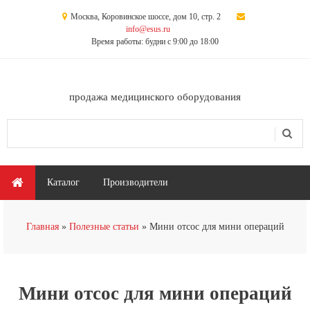
Перейти к основному содержанию
Москва, Коровинское шоссе, дом 10, стр. 2
info@esus.ru
Время работы: будни с 9:00 до 18:00
продажа медицинского оборудования
Поиск
Форма поиска
Главное меню
Каталог
Производители
Вы здесь
Главная
Полезные статьи
Мини отсос для мини операций
Мини отсос для мини операций