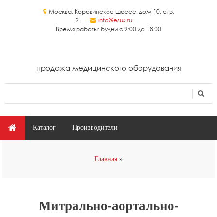
Перейти к основному содержанию
Москва, Коровинское шоссе, дом 10, стр.
2
info@esus.ru
Время работы: будни с 9:00 до 18:00
продажа медицинского оборудования
Поиск
Форма поиска
Главное меню
Каталог
Производители
Вы здесь
Главная
Митрально-аортально-