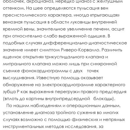
оболочек, акроцианоз, нередко цианоз с желтушным
оттенком. На шее определяются пульсация вен
пресистолического характера, иногда «прыгающая»
венозная пульсация в области луковицы внутренней
яремной вены, значительное увеличение печени, асцит
при относительно слабо выраженной одышке. В
подобных случаях дифференциально-диагностическое
значение имеет симптом Риверо-Корвалло. Различить
«щелчок открытия» трикуспидального клапана и
митрального клапана можно лишь при синхронной
съемке фонокардиограммы с двух точек
выслушивания. Известную помощь оказывает
обнаружение на электрокардиограмме характерного
зубца Р как выражения перегрузки правого предсердия
(вплоть до картины внутрипредсердной блокады).
По нашим наблюдениям и операционным данным,
установление диагноза тройного сужения во многих
случаях возможно с помощью физических и непрямых
инструментальных методов исследования, за