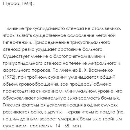
Щерба, 1964).
Влияние трикуспидального стеноза не столь велико,
чтобы вызвать существенное ослабление легочной
гипер-тензии. Присоединение трикуспидального
стеноза резко ухудшает состояние больного.
Существует мнение о благоприятном влиянии
трикуспидального стеноза на течение митрального и
аортального пороков. По мнению В. X. Василенко
(1972), при тройном сужении уменьшается общий
объем кровообращения, все процессы обмена
происходят на сниженном, минимальном уровне, что
обусловливает значительную выживаемость больных.
Тяжелая фатальная декомпенсация в одних случаях
развивается рано, в других — сравнительно поздно (по
нашим данным, возраст умерших больных с тройным
сужением составлял 14—65 лет).