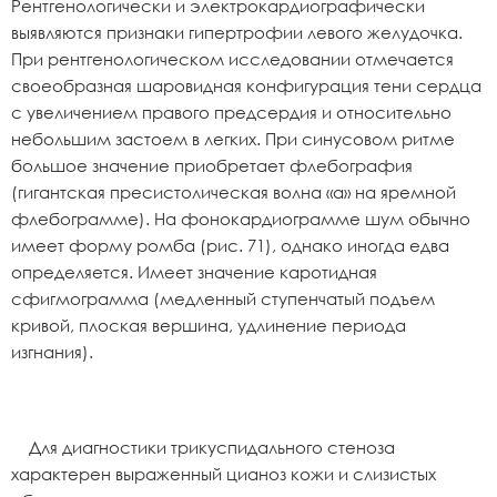
Рентгенологически и электрокардиографически
выявляются признаки гипертрофии левого желудочка.
При рентгенологическом исследовании отмечается
своеобразная шаровидная конфигурация тени сердца
с увеличением правого предсердия и относительно
небольшим застоем в легких. При синусовом ритме
большое значение приобретает флебография
(гигантская пресистолическая волна «а» на яремной
флебограмме). На фонокардиограмме шум обычно
имеет форму ромба (рис. 71), однако иногда едва
определяется. Имеет значение каротидная
сфигмограмма (медленный ступенчатый подъем
кривой, плоская вершина, удлинение периода
изгнания).
Для диагностики трикуспидального стеноза
характерен выраженный цианоз кожи и слизистых