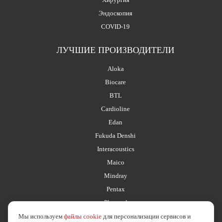
Эндоскопия
COVID-19
ЛУЧШИЕ ПРОИЗВОДИТЕЛИ
Aloka
Biocare
BTL
Cardioline
Edan
Fukuda Denshi
Interacoustics
Maico
Mindray
Pentax
Planmed
Мы используем
файлы cookie
для персонализации сервисов и