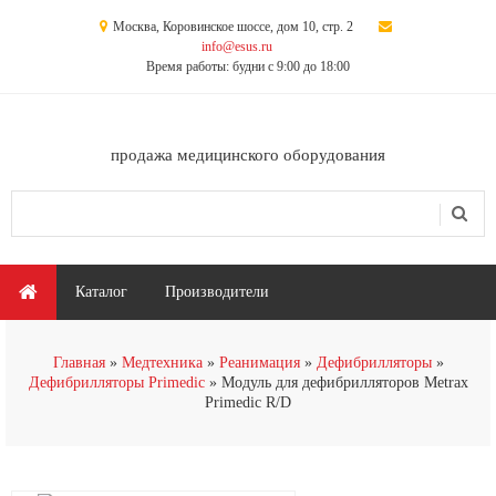
Перейти к основному содержанию
Москва, Коровинское шоссе, дом 10, стр. 2
info@esus.ru
Время работы: будни с 9:00 до 18:00
продажа медицинского оборудования
Поиск
Форма поиска
Главное меню
Каталог
Производители
Главная
Медтехника
Реанимация
Дефибрилляторы
Дефибрилляторы Primedic
Модуль для дефибрилляторов Metrax
Primedic R/D