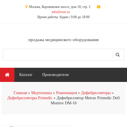
Перейти к основному содержанию
Москва, Коровинское шоссе, дом 10, стр. 2
info@esus.ru
Время работы: будни с 9:00 до 18:00
продажа медицинского оборудования
Поиск
Форма поиска
Главное меню
Каталог
Производители
Главная
Медтехника
Реанимация
Дефибрилляторы
Дефибрилляторы Primedic
Дефибриллятор Metrax Primedic Defi
Monitor DM-10