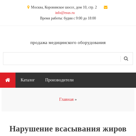
Перейти к основному содержанию
Москва, Коровинское шоссе, дом 10, стр. 2
info@esus.ru
Время работы: будни с 9:00 до 18:00
продажа медицинского оборудования
Поиск
Форма поиска
Главное меню
Каталог
Производители
Вы здесь
Главная
Нарушение всасывания жиров