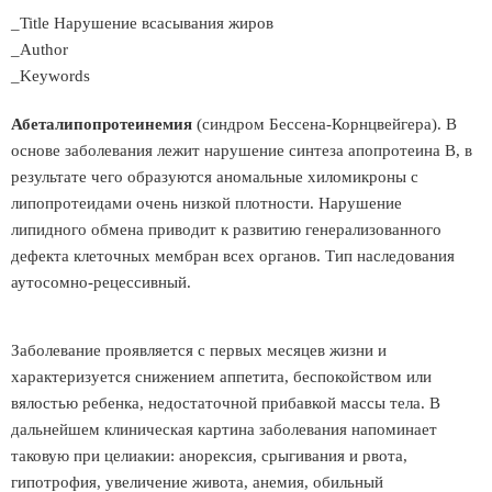
_Title Нарушение всасывания жиров
_Author
_Keywords
Абеталипопротеинемия
(синдром Бессена-Корнцвейгера). В
основе заболевания лежит нарушение синтеза апопротеина В, в
результате чего образуются аномальные хиломикроны с
липопротеидами очень низкой плотности. Нарушение
липидного обмена приводит к развитию генерализованного
дефекта клеточных мембран всех органов. Тип наследования
аутосомно-рецессивный.
Заболевание проявляется с первых месяцев жизни и
характеризуется снижением аппетита, беспокойством или
вялостью ребенка, недостаточной прибавкой массы тела. В
дальнейшем клиническая картина заболевания напоминает
таковую при целиакии: анорексия, срыгивания и рвота,
гипотрофия, увеличение живота, анемия, обильный