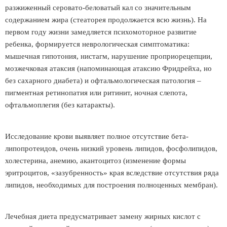
разжиженный серовато-беловатый кал со значительным
содержанием жира (стеаторея продолжается всю жизнь). На
первом году жизни замедляется психомоторное развитие
ребенка, формируется неврологическая симптоматика:
мышечная гипотония, нистагм, нарушение проприорецепции,
мозжечковая атаксия (напоминающая атаксию Фридрейха, но
без сахарного диабета) и офтальмологическая патология –
пигментная ретинопатия или ритинит, ночная слепота,
офтальмоплегия (без катаракты).
Исследование крови выявляет полное отсутствие бета-
липопротеидов, очень низкий уровень липидов, фосфолипидов,
холестерина, анемию, акантоцитоз (изменение формы
эритроцитов, «зазубренность» края вследствие отсутствия ряда
липидов, необходимых для построения полноценных мембран).
Лечебная диета предусматривает замену жирных кислот с