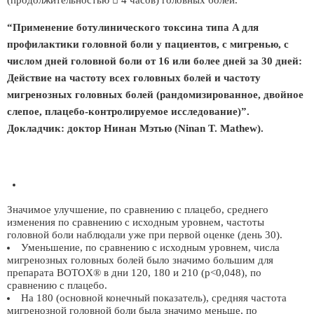
(продолжительностью  4 часов) головных болей.
“Применение ботулинического токсина типа A для
профилактики головной боли у пациентов, с мигренью, с
числом дней головной боли от 16 или более дней за 30 дней:
Действие на частоту всех головных болей и частоту
мигренозных головных болей (рандомизированное, двойное
слепое, плацебо-контролируемое исследование)”.
Докладчик: доктор Нинан Мэтью (Ninan T. Mathew).
Значимое улучшение, по сравнению с плацебо, среднего
изменения по сравнению с исходным уровнем, частоты
головной боли наблюдали уже при первой оценке (день 30).
Уменьшение, по сравнению с исходным уровнем, числа
мигренозных головных болей было значимо большим для
препарата BOTOX® в дни 120, 180 и 210 (p<0,048), по
сравнению с плацебо.
На 180 (основной конечный показатель), средняя частота
мигренозной головной боли была значимо меньше, по