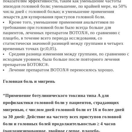
показателям эффективности, таким как уменьшение частоты
эпизодов головной боли; уменьшение, по крайней мере, на 50%
числа дней с головной болью; и уменьшение применения
лекарств для купирования приступов головной боли.
Кроме того, уменьшение применения анальгетиков по
требованию при головной боли было всегда больше для
пациентов, леченных препаратом BOTOX®, по сравнению с
плацебо, в течение всего периода исследования, со
статистически значимой разницей между группами в четырех
временных точках (p≤0,05).
Средняя разница изменения между группами, по сравнению с
исходным уровнем, была больше после повторного лечения
препаратом БОТОКС®.
Лечение препаратом BOTOX® переносилось хорошо.
Головная боль и мигрень
“Применение ботулинического токсина типа A для
профилактики головной боли у пациентов, страдающих
мигренью, с числом дней головной боли от 16 и более дней
за 30 дней: Действие на частоту всех приступов головной
боли и головных болей продолжительностью ≥ 4 часов
(рандомизированное, двойное слепое, плацебо-