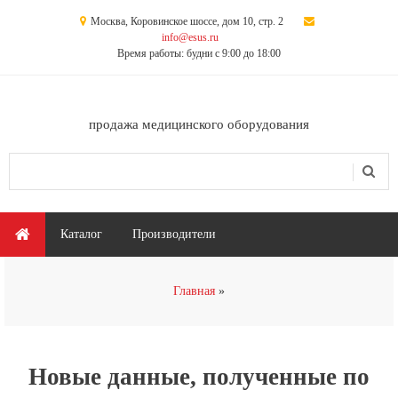
Перейти к основному содержанию
Москва, Коровинское шоссе, дом 10, стр. 2
info@esus.ru
Время работы: будни с 9:00 до 18:00
продажа медицинского оборудования
Поиск
Форма поиска
Главное меню
Каталог
Производители
Вы здесь
Главная
Новые данные, полученные по