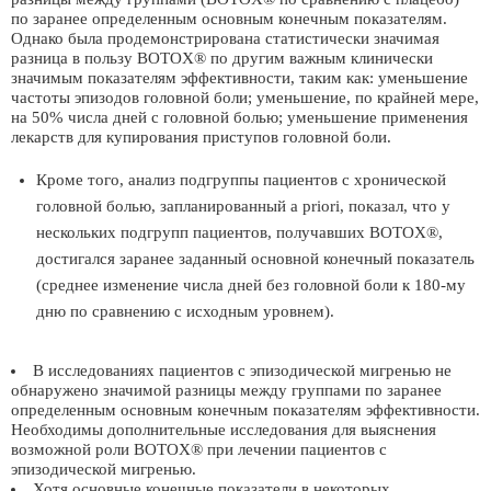
по заранее определенным основным конечным показателям.
Однако была продемонстрирована статистически значимая
разница в пользу BOTOX® по другим важным клинически
значимым показателям эффективности, таким как: уменьшение
частоты эпизодов головной боли; уменьшение, по крайней мере,
на 50% числа дней с головной болью; уменьшение применения
лекарств для купирования приступов головной боли.
Кроме того, анализ подгруппы пациентов с хронической
головной болью, запланированный a priori, показал, что у
нескольких подгрупп пациентов, получавших BOTOX®,
достигался заранее заданный основной конечный показатель
(среднее изменение числа дней без головной боли к 180-му
дню по сравнению с исходным уровнем).
В исследованиях пациентов с эпизодической мигренью не
обнаружено значимой разницы между группами по заранее
определенным основным конечным показателям эффективности.
Необходимы дополнительные исследования для выяснения
возможной роли BOTOX® при лечении пациентов с
эпизодической мигренью.
Хотя основные конечные показатели в некоторых