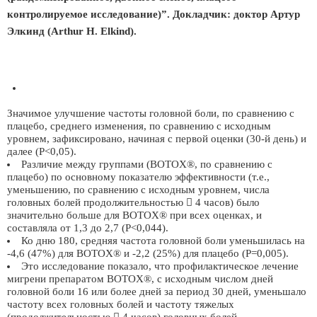
контролируемое исследование)”. Докладчик: доктор Артур
Элкинд (Arthur H. Elkind).
Значимое улучшение частоты головной боли, по сравнению с
плацебо, среднего изменения, по сравнению с исходным
уровнем, зафиксировано, начиная с первой оценки (30-й день) и
далее (P<0,05).
Различие между группами (BOTOX®, по сравнению с
плацебо) по основному показателю эффективности (т.е.,
уменьшению, по сравнению с исходным уровнем, числа
головных болей продолжительностью  4 часов) было
значительно больше для BOTOX® при всех оценках, и
составляла от 1,3 до 2,7 (P<0,044).
Ко дню 180, средняя частота головной боли уменьшилась на
-4,6 (47%) для BOTOX® и -2,2 (25%) для плацебо (P=0,005).
Это исследование показало, что профилактическое лечение
мигрени препаратом BOTOX®, с исходным числом дней
головной боли 16 или более дней за период 30 дней, уменьшало
частоту всех головных болей и частоту тяжелых