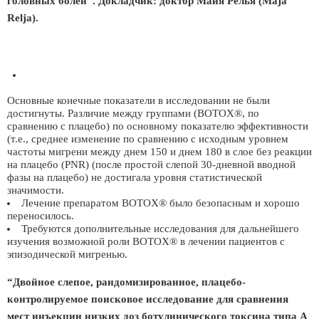
головных болей”. Докладчик: доктор Майя Релья (Maja
Relja).
Основные конечные показатели в исследовании не были
достигнуты. Различие между группами (BOTOX®, по
сравнению с плацебо) по основному показателю эффективности
(т.е., среднее изменение по сравнению с исходным уровнем
частоты мигрени между днем 150 и днем 180 в слое без реакции
на плацебо (PNR) (после простой слепой 30-дневной вводной
фазы на плацебо) не достигала уровня статистической
значимости.
Лечение препаратом BOTOX® было безопасным и хорошо
переносилось.
Требуются дополнительные исследования для дальнейшего
изучения возможной роли BOTOX® в лечении пациентов с
эпизодической мигренью.
“Двойное слепое, рандомизированное, плацебо-
контролируемое поисковое исследование для сравнения
мест инъекции низких доз ботулинического токсина типа А