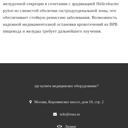
желудочной секреции в сочетании с эрадикацией Helicobacter
pylori из слизистой оболочки гастродуоденальной зоны, что
обеспечивает стойкую ремиссию заболевания. Возможность
надежной медикаментозной остановки кровотечений из ВРВ
пищевода и желудка требует дальнейшего изучения.
где купить медицинское оборудование?
Москва
,
Коровинское шоссе, дом 10, стр. 2
info@esus.ru
Лизинг