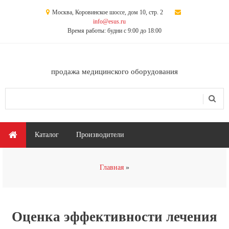
Перейти к основному содержанию
Москва, Коровинское шоссе, дом 10, стр. 2
info@esus.ru
Время работы: будни с 9:00 до 18:00
продажа медицинского оборудования
Поиск
Форма поиска
Главное меню
Каталог
Производители
Вы здесь
Главная
Оценка эффективности лечения