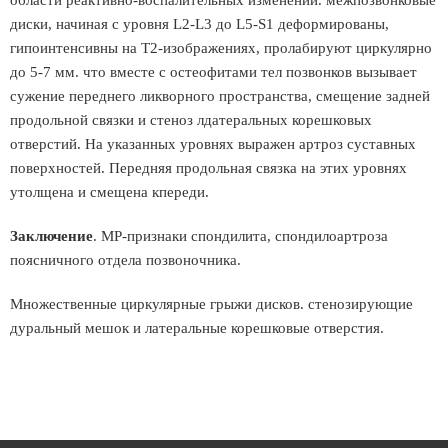
области реактивно-воспалительных изменений. межпозвонковые
диски, начиная с уровня L2-L3 до L5-S1 деформированы,
гипоинтенсивны на Т2-изображениях, пролабируют циркулярно
до 5-7 мм. что вместе с остеофитами тел позвонков вызывает
сужение переднего ликворного пространства, смещение задней
продольной связки и стеноз лдатеральных корешковых
отверстий. На указанных уровнях выражен артроз суставных
поверхностей. Передняя продольная связка на этих уровнях
утолщена и смещена кпереди.
Заключение
. МР-признаки спондилита, спондилоартроза
поясничного отдела позвоночника.
Множественные циркулярные грыжи дисков. стенозирующие
дуральный мешок и латеральные корешковые отверстия.