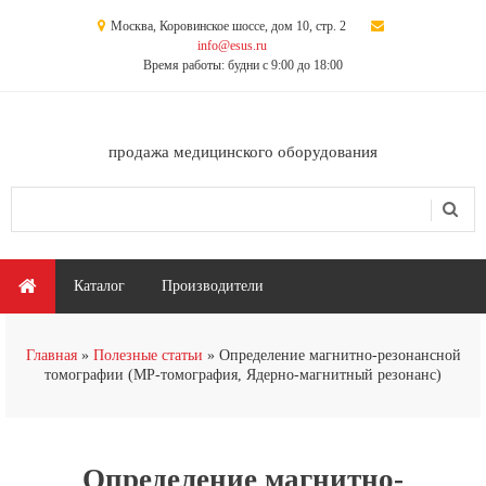
Перейти к основному содержанию
Москва, Коровинское шоссе, дом 10, стр. 2
info@esus.ru
Время работы: будни с 9:00 до 18:00
продажа медицинского оборудования
Поиск
Форма поиска
Главное меню
Каталог
Производители
Вы здесь
Главная
Полезные статьи
Определение магнитно-резонансной
томографии (МР-томография, Ядерно-магнитный резонанс)
Определение магнитно-