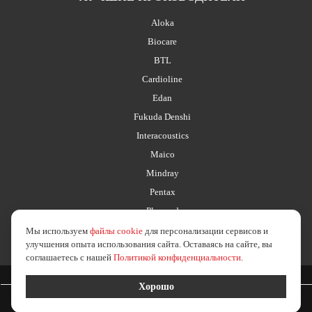
Aloka
Biocare
BTL
Cardioline
Edan
Fukuda Denshi
Interacoustics
Maico
Mindray
Pentax
Planmed
Мы используем
файлы cookie
для персонализации сервисов и
улучшения опыта использования сайта. Оставаясь на сайте, вы
соглашаетесь с нашей
Политикой конфиденциальности
.
2026 © esus.ru
политика в отношении обработки персональных данных
Хорошо
Создание сайта
Medafarm Studio
Заказать КП
Подробнее