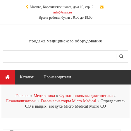
Перейти к основному содержанию
Москва, Коровинское шоссе, дом 10, стр. 2
info@esus.ru
Время работы: будни с 9:00 до 18:00
продажа медицинского оборудования
Поиск
Форма поиска
Главное меню
Каталог
Производители
Главная
Медтехника
Функциональная диагностика
Газоанализаторы
Газоанализаторы Micro Medical
Определитель
СО в выдых. воздухе Micro Medical Micro CO