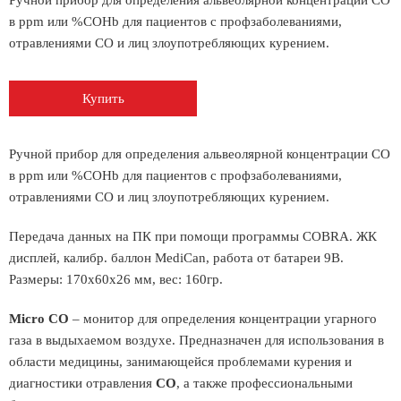
Ручной прибор для определения альвеолярной концентрации СО
в ppm или %COHb для пациентов с профзаболеваниями,
отравлениями СО и лиц злоупотребляющих курением.
Купить
Ручной прибор для определения альвеолярной концентрации СО
в ppm или %COHb для пациентов с профзаболеваниями,
отравлениями СО и лиц злоупотребляющих курением.
Передача данных на ПК при помощи программы COBRA. ЖК
дисплей, калибр. баллон MediCan, работа от батареи 9В.
Размеры: 170х60х26 мм, вес: 160гр.
Micro CO
– монитор для определения концентрации угарного
газа в выдыхаемом воздухе. Предназначен для использования в
области медицины, занимающейся проблемами курения и
диагностики отравления
CO
, а также профессиональными