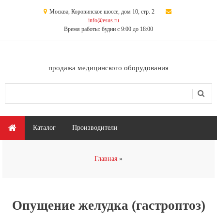
Перейти к основному содержанию
Москва, Коровинское шоссе, дом 10, стр. 2
info@esus.ru
Время работы: будни с 9:00 до 18:00
продажа медицинского оборудования
Поиск
Форма поиска
Главное меню
Каталог
Производители
Вы здесь
Главная
Опущение желудка (гастроптоз)