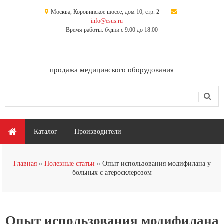
Перейти к основному содержанию
Москва, Коровинское шоссе, дом 10, стр. 2
info@esus.ru
Время работы: будни с 9:00 до 18:00
продажа медицинского оборудования
Поиск
Форма поиска
Главное меню
Каталог
Производители
Вы здесь
Главная
Полезные статьи
Опыт использования модифилана у
больных с атеросклерозом
Опыт использования модифилана