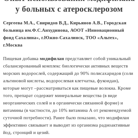
у больных с атеросклерозом
Сергеева М.А., Свиридов В.Д., Кирьянов А.В., Городская
больница им.Ф.С.Анхудинова, АООТ «Инновационный
фонд Сахалина», г.Южно-Сахалинск, ТОО «Альтех»,
г.Москва
Пищевая добавка
модифилан
представляет собой уникальный
сбалансированный комплекс биологически активных веществ
морских водорослей, содержащий до 90% полисахаридов (соли
альгиновой кислоты, водорослевая клетчатка, фукоидан),
которые могут –рассматриваться как пищевые волокна. Кроме
того, препарат содержит минеральные вещества (в виде
неорганических солей и в органически связанной форме) и
витамины (в частности, до 10% витамина А от рекомендуемой
суточной потребности). Ранее было показано, что модифилан
эффективно связывает и выводит из организма радиоактивные
йод, стронций и цезий.