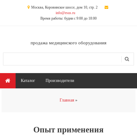
Перейти к основному содержанию
Москва, Коровинское шоссе, дом 10, стр. 2
info@esus.ru
Время работы: будни с 9:00 до 18:00
продажа медицинского оборудования
Поиск
Форма поиска
Главное меню
Каталог
Производители
Вы здесь
Главная
Опыт применения