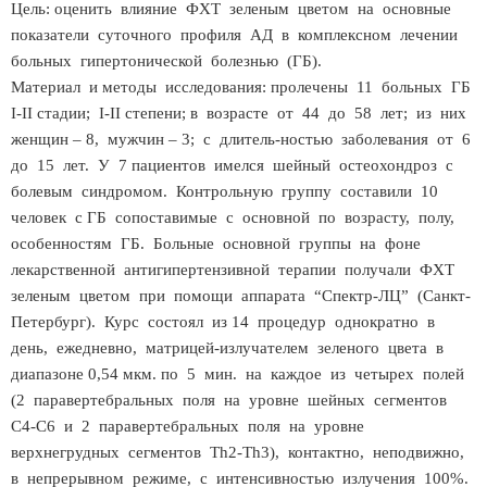
Цель: оценить влияние ФХТ зеленым цветом на основные
показатели суточного профиля АД в комплексном лечении
больных гипертонической болезнью (ГБ).
Материал и методы исследования: пролечены 11 больных ГБ
I-II стадии; I-II степени; в возрасте от 44 до 58 лет; из них
женщин – 8, мужчин – 3; с длитель-ностью заболевания от 6
до 15 лет. У 7 пациентов имелся шейный остеохондроз с
болевым синдромом. Контрольную группу составили 10
человек с ГБ сопоставимые с основной по возрасту, полу,
особенностям ГБ. Больные основной группы на фоне
лекарственной антигипертензивной терапии получали ФХТ
зеленым цветом при помощи аппарата “Спектр-ЛЦ” (Cанкт-
Петербург). Курс состоял из 14 процедур однократно в
день, ежедневно, матрицей-излучателем зеленого цвета в
диапазоне 0,54 мкм. по 5 мин. на каждое из четырех полей
(2 паравертебральных поля на уровне шейных сегментов
С4-С6 и 2 паравертебральных поля на уровне
верхнегрудных сегментов Th2-Th3), контактно, неподвижно,
в непрерывном режиме, с интенсивностью излучения 100%.