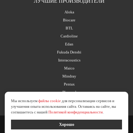
ЛУЧШИЕ ПРОИЗВОДИТЕЛИ
Aloka
Biocare
BTL
Cardioline
Edan
Fukuda Denshi
Interacoustics
Maico
Mindray
Pentax
Planmed
Мы используем
файлы cookie
для персонализации сервисов и
улучшения опыта использования сайта. Оставаясь на сайте, вы
соглашаетесь с нашей
Политикой конфиденциальности
.
2026 © esus.ru
политика в отношении обработки персональных данных
Хорошо
Создание сайта
Medafarm Studio