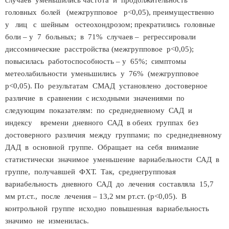
случаев уменьшились частота и продолжительность
головных болей (межгрупповое p<0,05), преимущественно
у лиц с шейным остеохондрозом; прекратились головные
боли – у 7 больных; в 71% случаев – регрессировали
диссомнические расстройства (межгрупповое p<0,05);
повысилась работоспособность – у 65%; симптомы
метеолабильности уменьшились у 76% (межгрупповое
p<0,05). По результатам СМАД установлено достоверное
различие в сравнении с исходными значениями по
следующим показателям: по среднедневному САД и
индексу времени дневного САД в обеих группах без
достоверного различия между группами; по среднедневному
ДАД в основной группе. Обращает на себя внимание
статистически значимое уменьшение вариабельности САД в
группе, получавшей ФХТ. Так, среднегрупповая
вариабельность дневного САД до лечения составляла 15,7
мм рт.ст., после лечения – 13,2 мм рт.ст. (p<0,05). В
контрольной группе исходно повышенная вариабельность
значимо не изменилась.