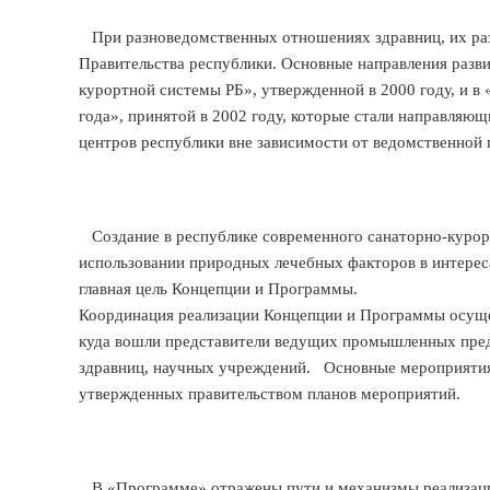
При разноведомственных отношениях здравниц, их раз
Правительства республики. Основные направления разви
курортной системы РБ», утвержденной в 2000 году, и в
года», принятой в 2002 году, которые стали направляю
центров республики вне зависимости от ведомственной
Создание в республике современного санаторно-курорт
использовании природных лечебных факторов в интереса
главная цель Концепции и Программы.
Координация реализации Концепции и Программы осуще
куда вошли представители ведущих промышленных пред
здравниц, научных учреждений. Основные мероприятия
утвержденных правительством планов мероприятий.
В «Программе» отражены пути и механизмы реализации 