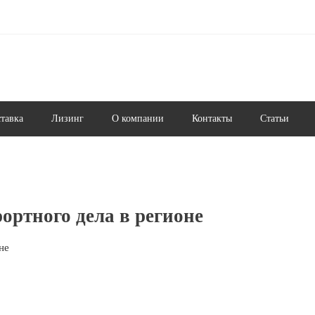
ставка
Лизинг
О компании
Контакты
Статьи
ртного дела в регионе
не