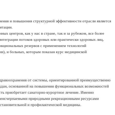
ения и повышения структурной эффективности отрасли является
итации.
х центров, как у нас в стране, так и за рубежом, все более
нтеграции потоков здоровых или практически здоровых лиц,
кциональных резервов с применением технологий
и), и больных, которым показан курс медицинской
здравоохранения от системы, ориентированной преимущественно
раждан, основанной на повышении функциональных возможностей
сть приобретает санаторно-курортное лечение. Именно
и неисчерпаемыми природными рекреационными ресурсами
становительной и профилактической медицины.