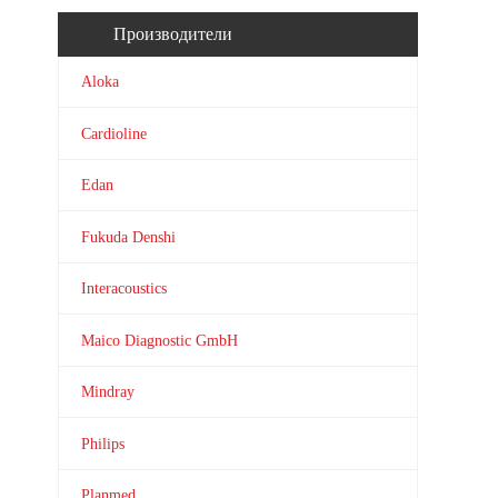
Производители
Aloka
Cardioline
Edan
Fukuda Denshi
Interacoustics
Maico Diagnostic GmbH
Mindray
Philips
Planmed