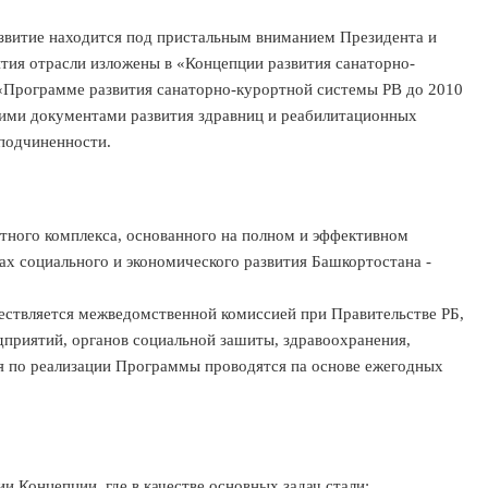
витие находится под пристальным вниманием Президента и
тия отрасли изложены в «Концепции развития санаторно-
 «Программе развития санаторно-курортной системы РВ до 2010
щими документами развития здравниц и реабилитационных
 подчиненности.
ного комплекса, основанного на полном и эффективном
х социального и экономического развития Башкортостана -
ствляется межведомственной комиссией при Правительстве РБ,
приятий, органов социальной зашиты, здравоохранения,
 по реализации Программы проводятся па основе ежегодных
Концепции, где в качестве основных задач стали: