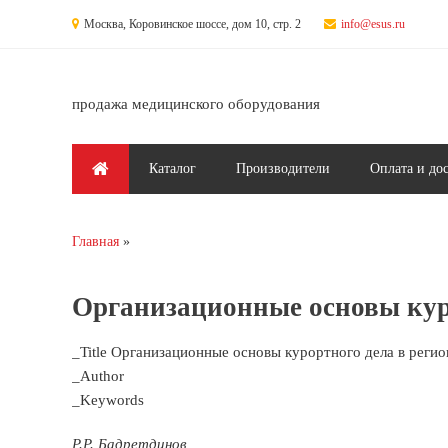
Перейти к основному содержанию
Москва, Коровинское шоссе, дом 10, стр. 2
info@esus.ru
продажа медицинского оборудования
Главное меню
Каталог
Производители
Оплата и до
Главная
Вы здесь
Организационные основы куро
_Title Организационные основы курортного дела в регио
_Author
_Keywords
Р.Р. Бадретдинов