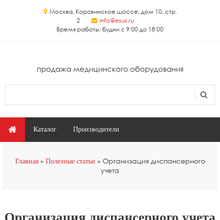
Перейти к основному содержанию
Москва, Коровинское шоссе, дом 10, стр.
2
info@esus.ru
Время работы: будни с 9:00 до 18:00
продажа медицинского оборудования
Поиск
Форма поиска
Главное меню
Каталог
Производители
Вы здесь
Организация диспансерного
Главная
Полезные статьи
учета
Организация диспансерного учета