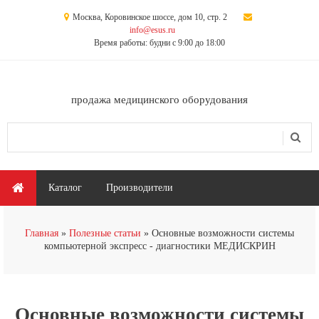
Перейти к основному содержанию
Москва, Коровинское шоссе, дом 10, стр. 2
info@esus.ru
Время работы: будни с 9:00 до 18:00
продажа медицинского оборудования
Поиск
Форма поиска
Главное меню
Каталог
Производители
Вы здесь
Главная
Полезные статьи
Основные возможности системы
компьютерной экспресс - диагностики МЕДИСКРИН
Основные возможности системы