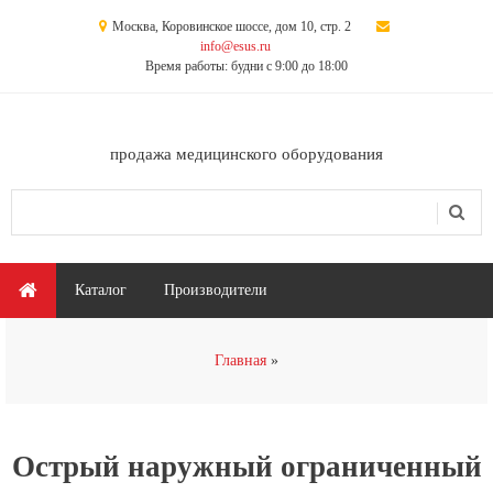
Перейти к основному содержанию
Москва, Коровинское шоссе, дом 10, стр. 2
info@esus.ru
Время работы: будни с 9:00 до 18:00
продажа медицинского оборудования
Поиск
Форма поиска
Главное меню
Каталог
Производители
Вы здесь
Главная
Острый наружный ограниченный