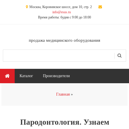
Перейти к основному содержанию
Москва, Коровинское шоссе, дом 10, стр. 2
info@esus.ru
Время работы: будни с 9:00 до 18:00
продажа медицинского оборудования
Поиск
Форма поиска
Главное меню
Каталог
Производители
Вы здесь
Главная
Пародонтология. Узнаем