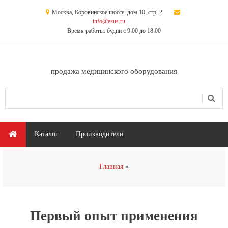
Перейти к основному содержанию
Москва, Коровинское шоссе, дом 10, стр. 2
info@esus.ru
Время работы: будни с 9:00 до 18:00
продажа медицинского оборудования
Поиск
Форма поиска
Главное меню
Каталог
Производители
Вы здесь
Главная
Первый опыт применения