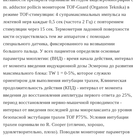
m. adductor pollicis монитором TOF-Guard (Organon Teknika) в
режиме TOF-стимуляции: 4 супрамаксимальных импульса на
локтевой нерв каждые 0,5 сек (частота 2 Гц) с повторением
стимуляции через 15 сек. Термометрия ладонной поверхности
кисти осуществлялась тем же аппаратом с помощью
специального датчика, фиксированного на возвышении
большого пальца. У всех пациентов определяли основные
параметры миоплегии: (ВНД) - время начала действия, интервал
от момента введения индукционной дозы Эсмерона до развития
максимального блока: TW 1 = 0-5%, которое служило
ориентиром для выполнения интубации трахеи, Клиническая
продолжительность действия (КПД) - интервал от момента
введения до восстановления амплитуды первого ответа до 25%,
период восстановления нервно-мышечной проводимости -
интервал от введения последней дозы миорелаксанта до уровня
безопасной экстубации трахеи TOF Р75%. Условия интубации
трахеи оценивали по R. Cooper (отлично, хорошо,
удовлетворительно, плохо). Поводили мониторинг параметров