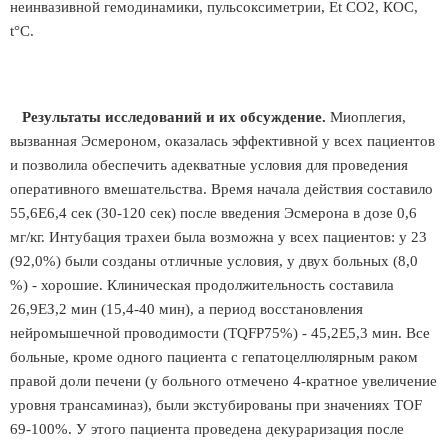
неинвазивной гемодинамики, пульсоксиметрии, Et CO2, КОС,
t°C.
Результаты исследований и их обсуждение.
Миоплегия,
вызванная Эсмероном, оказалась эффективной у всех пациентов
и позволила обеспечить адекватные условия для проведения
оперативного вмешательства. Время начала действия составило
55,6Е6,4 сек (30-120 сек) после введения Эсмерона в дозе 0,6
мг/кг. Интубация трахеи была возможна у всех пациентов: у 23
(92,0%) были созданы отличные условия, у двух больных (8,0
%) - хорошие. Клиническая продолжительность составила
26,9ЕЗ,2 мин (15,4-40 мин), а период восстановления
нейромышечной проводимости (TQFP75%) - 45,2Е5,3 мин. Все
больные, кроме одного пациента с гепатоцеллюлярным раком
правой доли печени (у больного отмечено 4-кратное увеличение
уровня трансаминаз), были экстубированы при значениях TOF
69-100%. У этого пациента проведена декураризация после