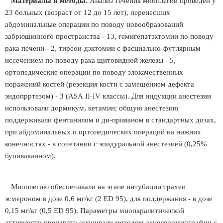
Материалы и методы.
Анализ течения миоплегии проведен у
23 больных (возраст от 12 до 15 лет), перенесших
абдоминальные операции по поводу новообразований
забрюшинного пространства - 13, гемигепатэктомии по поводу
рака печени - 2, тиреои-дэктомии с фасциально-футлярным
иссечением по поводу рака щитовидной железы - 5,
ортопедические операции по поводу злокачественных
поражений костей (резекция кости с замещением дефекта
эндопрртезом) - 3 (АSА II-IV классы). Для индукции анестезии
использовали дормикум, кетамин; общую анестезию
поддерживали фентанилом и ди-приваном в стандартных дозах,
при абдоминальных и ортопедических операций на нижних
конечностях - в сочетании с эпидуральной анестезией (0,25%
бупивакаином).
Миоплегию обеспечивали на этапе интубации трахеи
эсмероном в дозе 0,6 мг/кг (2 ED 95), для поддержания - в дозе
0,15 мг/кг (0,5 ED 95). Параметры миопаралитической
активности препарата оценивали методом акцелеромиографии с