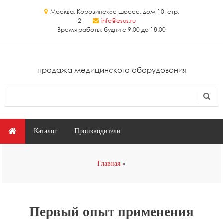
Перейти к основному содержанию
Москва, Коровинское шоссе, дом 10, стр.
2
info@esus.ru
Время работы: будни с 9:00 до 18:00
продажа медицинского оборудования
Поиск
Форма поиска
Главное меню
Каталог
Производители
Вы здесь
Главная
Первый опыт применения