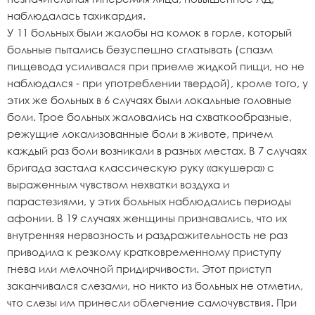
наблюдалась тахикардия.
У 11 больных были жалобы на комок в горле, который
больные пытались безуспешно сглатывать (спазм
пищевода усиливался при приеме жидкой пищи, но не
наблюдался - при употреблении твердой), кроме того, у
этих же больных в 6 случаях были локальные головные
боли. Трое больных жаловались на схваткообразные,
режущие локализованные боли в животе, причем
каждый раз боли возникали в разных местах. В 7 случаях
бригада застала классическую руку «акушера» с
выраженным чувством нехватки воздуха и
парастезиями, у этих больных наблюдались периоды
афонии. В 19 случаях женщины признавались, что их
внутренняя нервозность и раздражительность не раз
приводила к резкому кратковременному приступу
гнева или мелочной придирчивости. Этот приступ
заканчивался слезами, но никто из больных не отметил,
что слезы им принесли облегчение самочувствия. При