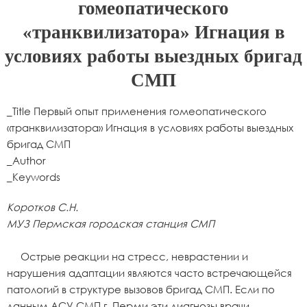
гомеопатического
«транквилизатора» Игнация в
условиях работы выездных бригад
СМП
_Title Первый опыт применения гомеопатического
«транквилизатора» Игнация в условиях работы выездных
бригад СМП
_Author
_Keywords
Коротков С.Н.
МУЗ Пермская городская станция СМП
Острые реакции на стресс, неврастении и
нарушения адаптации являются часто встречающейся
патологий в структуре вызовов бригад СМП. Если по
данным АСУ СМП г. Перми эти диагнозы врачи