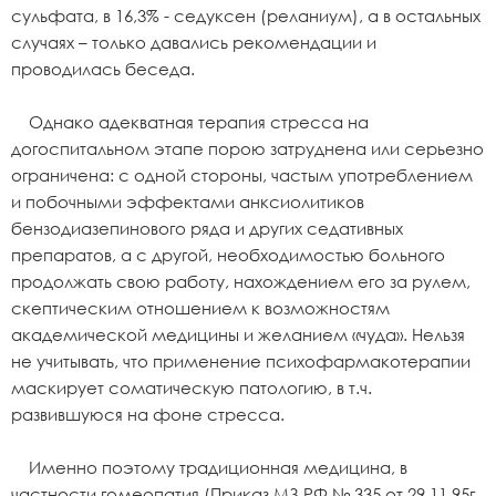
сульфата, в 16,3% - седуксен (реланиум), а в остальных
случаях – только давались рекомендации и
проводилась беседа.
Однако адекватная терапия стресса на
догоспитальном этапе порою затруднена или серьезно
ограничена: с одной стороны, частым употреблением
и побочными эффектами анксиолитиков
бензодиазепинового ряда и других седативных
препаратов, а с другой, необходимостью больного
продолжать свою работу, нахождением его за рулем,
скептическим отношением к возможностям
академической медицины и желанием «чуда». Нельзя
не учитывать, что применение психофармакотерапии
маскирует соматическую патологию, в т.ч.
развившуюся на фоне стресса.
Именно поэтому традиционная медицина, в
частности гомеопатия (Приказ МЗ РФ № 335 от 29.11.95г.