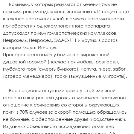
Больным, у которых результат от лечения был не
полным, рекомендовалось использовать Игнацию еще
в течение нескольких дней, в случаях невозможности
приобретения однокомпонентного препарата
допускался прием гомеопатических комплексов
Неврохель, Невросед, ЭДАС-111 и других, в состав
которых входит Игнация.
Препарат назначался у больных с выраженной
душевной травмой (несчастная любовь, ревность),
глубокого горя (смерть близкого), испуга, гнева, забот
(стресс менеджера), тоски (вынужденные мигранты).
Все пациенты ощущали тревогу в той или иной
степени и внутреннею дрожь, отмечалось негативное
отношение к сочувствию со стороны окружающих,
почти в 70% случаев за скорой помощью обращались
не больные, а обеспокоенные друзья и родственники.
Из данных объективного исследования отмечена
незначительная гиперемия лица, повышенное АД,