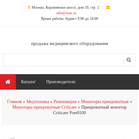
Перейти к основному содержанию
Москва, Коровинское шоссе, дом 10, стр. 2
info@esus.ru
Время работы: будни с 9:00 до 18:00
продажа медицинского оборудования
Поиск
Форма поиска
Главное меню
Каталог
Производители
Главная
Медтехника
Реанимация
Мониторы прикроватные
Мониторы прикроватные Criticare
Прикроватный монитор
Criticare Poet8100