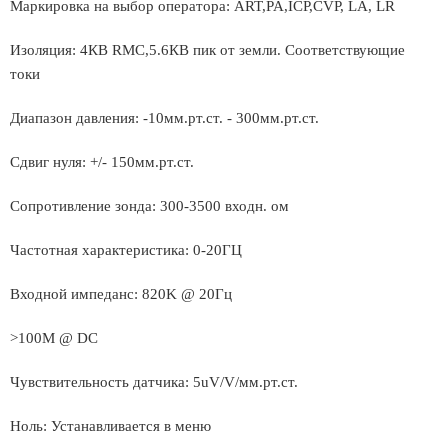
Маркировка на выбор оператора: ART,PA,ICP,CVP, LA, LR
Изоляция: 4КВ RМС,5.6КВ пик от земли. Соответствующие
токи
Диапазон давления: -10мм.рт.ст. - 300мм.рт.ст.
Сдвиг нуля: +/- 150мм.рт.ст.
Сопротивление зонда: 300-3500 входн. ом
Частотная характеристика: 0-20ГЦ
Входной импеданс: 820K @ 20Гц
>100M @ DC
Чувствительность датчика: 5uV/V/мм.рт.ст.
Ноль: Устанавливается в меню