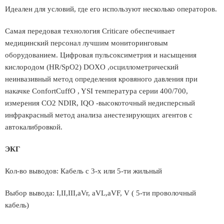
Идеален для условий, где его используют несколько операторов.
Самая передовая технология Criticare обеспечивает
медицинский персонал лучшим мониторинговым
оборудованием. Цифровая пульсоксиметрия и насыщения
кислородом (HR/SpO2) DOXO ,осциллометрический
неинвазивный метод определения кровяного давления при
накачке ConfortCuffO , YSI температура серии 400/700,
измерения CO2 NDIR, IQO -высокоточный недисперсный
инфракрасный метод анализа анестезирующих агентов с
автокалибровкой.
ЭКГ
Кол-во выводов: Кабель с 3-х или 5-ти жильный
Выбор вывода: I,II,III,aVr, aVL,aVF, V ( 5-ти проволочный
кабель)