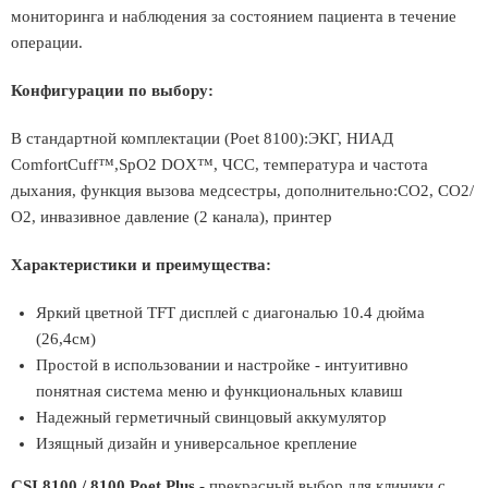
мониторинга и наблюдения за состоянием пациента в течение
операции.
Конфигурации по выбору:
В стандартной комплектации (Poet 8100):ЭКГ, НИАД
СomfortCuff™,SpO2 DOX™, ЧСС, температура и частота
дыхания, функция вызова медсестры, дополнительно:CO2, CO2/
O2, инвазивное давление (2 канала), принтер
Характеристики и преимущества:
Яркий цветной TFT дисплей с диагональю 10.4 дюйма
(26,4см)
Простой в использовании и настройке - интуитивно
понятная система меню и функциональных клавиш
Надежный герметичный свинцовый аккумулятор
Изящный дизайн и универсальное крепление
CSI 8100 / 8100 Poet Plus
- прекрасный выбор для клиники с