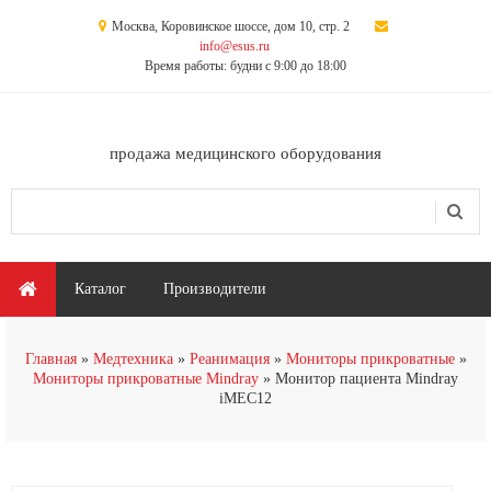
Перейти к основному содержанию
Москва, Коровинское шоссе, дом 10, стр. 2
info@esus.ru
Время работы: будни с 9:00 до 18:00
продажа медицинского оборудования
Поиск
Форма поиска
Главное меню
Каталог
Производители
Главная
Медтехника
Реанимация
Мониторы прикроватные
Мониторы прикроватные Mindray
Монитор пациента Mindray
iMEC12