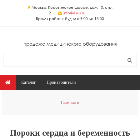
Перейти к основному содержанию
Москва, Коровинское шоссе, дом 10, стр.
2
info@esus.ru
Время работы: будни с 9:00 до 18:00
продажа медицинского оборудования
Поиск
Форма поиска
Главное меню
Каталог
Производители
Вы здесь
Главная
Пороки сердца и беременность