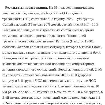
Результаты исследования.
Из 69 человек, принимавших
участие в исследовании, 45% детей п-+,Оо индексу
тревожности (ИТ) составили 3-ю группу, 25% 1-ую группу.
Самый высокий ИТ имели 20% детей, самый низкий ИТ - 10%.
Высокий процент детей с тревожным состоянием во время
стоматологического приема объясняется "концепцией
травматического обусловливания" Речмена (Изард К.1980),
согласно которой события или ситуация, которая вызывает боль,
может вызвать страх независимо от наличного ощущения боли.
В каждой из этих групп детей использовали одинаковый
комплекс анестезиологического пособия при амбулаторном
лечении кариеса и его осложнений. Перед лечением в 1-ой, 2-ой
группе детей отмечалось повышение ЧСС на 10 ударов в
минуту, в 3-й группе ЧСС не изменилась, в 4-ой группе ЧСС
уменьшилась на 5 ударов в минуту. Выявили повышение на 10
мм рт. ст. Адс во 2-ой группе; на 6 мм рт. ст. в 1 и 4-ой группе, в
3-ей группе достоверных изменений Адс не получено. Адд в 1
и 2-й группе по сравнению с нормой повысилось на 5 мм рт. ст.,