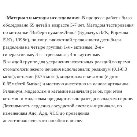
Материал и методы исследования.
В процессе работы было
обследовано 69 детей в возрасте 5-7 лет. Методом тестирования
по методике "Выбери нужное Лицо" (Бурлачук Л.Ф., Коржова
Е.Ю., 1998г.), по типу личностной тревожности дети были
разделены на четыре группы: 1-я - активные, 2-я -
гиперактивные, 3-я - тревожные, 4-я - аутичные.
В каждой группе для устранения негативных реакций во время
стоматологического лечения использовали: реланиум (0.1-0.3
мг/кг), кетамин (0.75 мг/кг), мидазолам и кетамин (в дозе
0.35мг/кг:0.5мг/кг.) и местную анестезию на основе артикаина.
Реланиум, мидазолам и кетамин назначали per os, при этом
кетамин и мидазолам предварительно разведя в сладком сиропе.
Деятельность сердечно сосудистой системы оценивали, по
изменениям Адс, Адд, ЧСС до проведения
анестезиологического пособия и после.