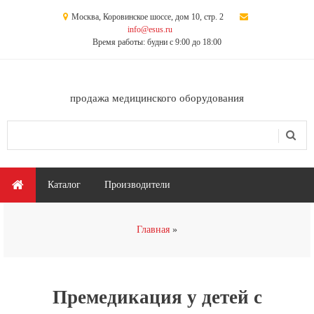
Перейти к основному содержанию
Москва, Коровинское шоссе, дом 10, стр. 2
info@esus.ru
Время работы: будни с 9:00 до 18:00
продажа медицинского оборудования
Поиск
Форма поиска
Главное меню
Каталог
Производители
Вы здесь
Главная
Премедикация у детей с