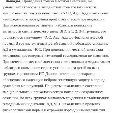
Выводы.
Проведения только местной анестезии, не
уменьшает стрессовое воздействие стоматологического
вмешательства, так как повышается ЧСС, Адс, Адд и возникает
необходимость проведения профилактической премедикации.
При использовании реланиума, наблюдали понижение
активности симпатического звена ВНС в 1, 2, 3-й группах, это
проявлялось снижением ЧСС, Адс, Адд до физиологической
нормы. В группе аутичных детей выявили небольшое снижение
АД и уменьшение ЧСС. При дополнении местной анестезии
кетамином достоверных изменений гемодинамики не выявлено.
При сочетании местной анестезии с кетаминоми и мидазоламом
наблюдали повышение стресс устойчивости детей во всех
группах с различным ИТ. Данное сочетание препаратов
обеспечивало надежную нейровегетативную защиту в период
врачебных манипуляций. Пациенты находились в состоянии
эмоционального и психологического покоя при сохраненном
сознании. Во всех группах выявилась тенденция к стабилизации
гемодинамики и дыхания, АД, ЧСС находились в пределах
физиологической нормы и отражали нормодинамический тип