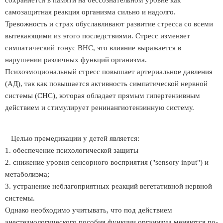
сохраняется в памяти на бессознательном уровне как
самозащитная реакция организма сильно и надолго.
Тревожность и страх обуславливают развитие стресса со всеми
вытекающими из этого последствиями. Стресс изменяет
симпатический тонус ВНС, это влияние выражается в
нарушении различных функций организма.
Психоэмоциональный стресс повышает артериальное давления
(АД), так как повышается активность симпатической нервной
системы (СНС), которая обладает прямым гипертензивным
действием и стимулирует ренинангиотензинную систему.
Целью премедикации у детей является:
1. обеспечение психологической защиты
2. снижение уровня сенсорного восприятия ("sensory input") и
метаболизма;
3. устранение неблагоприятных реакций вегетативной нервной
системы.
Однако необходимо учитывать, что под действием
анестезиологического пособия функции организма меняются по-