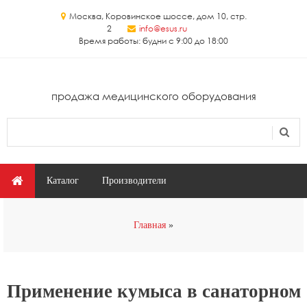
Перейти к основному содержанию
Москва, Коровинское шоссе, дом 10, стр.
2
info@esus.ru
Время работы: будни с 9:00 до 18:00
продажа медицинского оборудования
Поиск
Форма поиска
Главное меню
Каталог
Производители
Вы здесь
Главная
Применение кумыса в санаторном