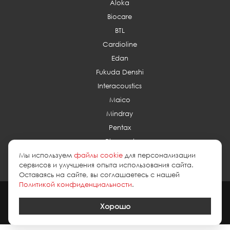
Aloka
Biocare
BTL
Cardioline
Edan
Fukuda Denshi
Interacoustics
Maico
Mindray
Pentax
Planmed
Мы используем
файлы cookie
для персонализации
сервисов и улучшения опыта использования сайта.
Оставаясь на сайте, вы соглашаетесь с нашей
Политикой конфиденциальности
.
2026 © esus.ru
политика в отношении обработки персональных
данных
Хорошо
Создание сайта
Medafarm Studio