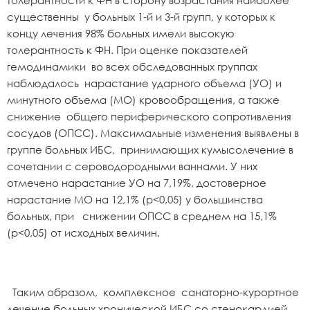
толерантности к ФН в сторону возрастания наиболее
существенны у больных 1-й и 3-й групп, у которых к
концу лечения 98% больных имели высокую
толерантность к ФН. При оценке показателей
гемодинамики во всех обследованных группах
наблюдалось нарастание ударного объема (УО) и
минутного объема (МО) кровообращения, а также
снижение общего периферического сопротивления
сосудов (ОПСС). Максимальные изменения выявлены в
группе больных ИБС, принимающих кумысолечение в
сочетании с сероводородными ваннами. У них
отмечено нарастание УО на 7,19%, достоверное
нарастание МО на 12,1% (p<0,05) у большинства
больных, при снижении ОПСС в среднем на 15,1%
(p<0,05) от исходных величин.
Таким образом, комплексное санаторно-курортное
лечение больных хронической ИБС со стенокардией