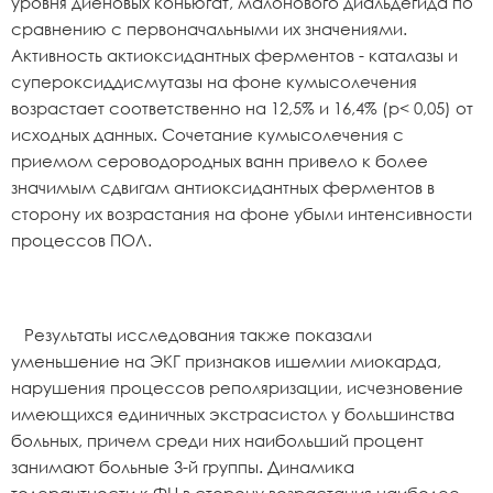
уровня диеновых коньюгат, малонового диальдегида по
сравнению с первоначальными их значениями.
Активность актиоксидантных ферментов - каталазы и
супероксиддисмутазы на фоне кумысолечения
возрастает соответственно на 12,5% и 16,4% (р< 0,05) от
исходных данных. Сочетание кумысолечения с
приемом сероводородных ванн привело к более
значимым сдвигам антиоксидантных ферментов в
сторону их возрастания на фоне убыли интенсивности
процессов ПОЛ.
Результаты исследования также показали
уменьшение на ЭКГ признаков ишемии миокарда,
нарушения процессов реполяризации, исчезновение
имеющихся единичных экстрасистол у большинства
больных, причем среди них наибольший процент
занимают больные 3-й группы. Динамика