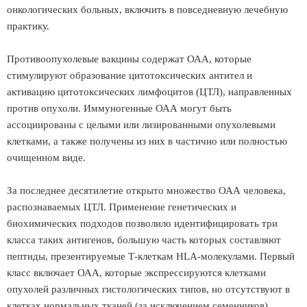
онкологических больных, включить в повседневную лечебную
практику.
Противоопухолевые вакцины содержат ОАА, которые
стимулируют образование цитотоксических антител и
активацию цитотоксических лимфоцитов (ЦТЛ), направленных
против опухоли. Иммуногенные ОАА могут быть
ассоциированы с целыми или лизированными опухолевыми
клетками, а также получены из них в частично или полностью
очищенном виде.
За последнее десятилетие открыто множество ОАА человека,
распознаваемых ЦТЛ. Применение генетических и
биохимических подходов позволило идентифицировать три
класса таких антигенов, большую часть которых составляют
пептиды, презентируемые Т-клеткам HLA-молекулами. Первый
класс включает ОАА, которые экспрессируются клетками
опухолей различных гистологических типов, но отсутствуют в
клетках нормальных тканей (за исключением семенников).