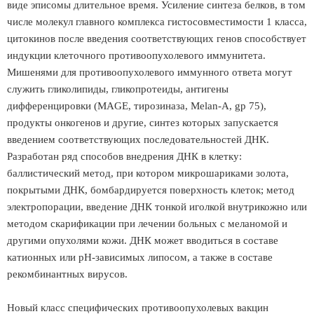
виде эписомы длительное время. Усиление синтеза белков, в том
числе молекул главного комплекса гистосовместимости 1 класса,
цитокинов после введения соответствующих генов способствует
индукции клеточного противоопухолевого иммунитета.
Мишенями для противоопухолевого иммунного ответа могут
служить гликолипиды, гликопротеиды, антигены
дифференцировки (MAGE, тирозиназа, Melan-A, gp 75),
продукты онкогенов и другие, синтез которых запускается
введением соответствующих последовательностей ДНК.
Разработан ряд способов внедрения ДНК в клетку:
баллистический метод, при котором микрошариками золота,
покрытыми ДНК, бомбардируется поверхность клеток; метод
электропорации, введение ДНК тонкой иголкой внутрикожно или
методом скарификации при лечении больных с меланомой и
другими опухолями кожи. ДНК может вводиться в составе
катионных или pH-зависимых липосом, а также в составе
рекомбинантных вирусов.
Новый класс специфических противоопухолевых вакцин