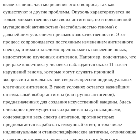
является лишь частью решения этого вопроса, так как
существуют и другие проблемы. Опухоль характеризуется не
только множественностью своих антигенов, но и повышенной
мутационной активностью (нестабильностью генома) с
дальнейшим усилением признаков злокачественности. Этот
процесс сопровождается постоянным изменением антигенного
спектра, и можно заведомо предположить появление новых,
недостаточно изученных антигенов. Например, подсчитано, что
при раке кишечника у человека наблюдается около 11 тысяч
нарушений генома, которые могут служить причиной
экспрессии аномальных или сверхэкспрессии индивидуальных
клеточных антигенов. В таких условиях остается важнейшим
оптимальный выбор антигена (или группы антигенов),
предназначенных для создания искусственной вакцины. Здесь
очевидное преимущество сохраняется за аутовакцинами,
содержащими весь спектр антигенов, против которых
предполагается выработать иммунный ответ, в том числе
индивидуальные и стадиоспецифические антигены, отличающие
развитие опухолевого процесса у конкретного больного.