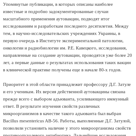
Упомянутые публикации, в которых описаны наиболее
известные и подробно задокументированные случаи
масштабного применения аутовакцин, подводят итог
исследованиям и разработкам последнего десятилетия. Между
тем, в научно-исследовательских учреждениях Украины, в
первую очередь в Институте экспериментальной патологии,
онкологии и радиобиологии им. Р.Е. Кавецкого, исследования,
направленные на создание аутовакцин, проводятся уже более 20
лет, а первые данные о результатах использования таких вакцин
в клинической практике получены еще в начале 80-х годов.
Приоритет в этой области принадлежит профессору Д.Г. Затуле
и его ученикам. Их версия действенной аутовакцины связана
прежде всего с выбором адъюванта, усиливающего иммунный
ответ. В результате изучения свойств различных
микроорганизмов в качестве такого адъюванта был выбран
Bacillus mesentericus AB-56. Работы, выполненные Д.Г. Затулой,
позволили установить наличие у этого микроорганизма свойств
противоопухолевого антибиотика. Дальнейшие исследования