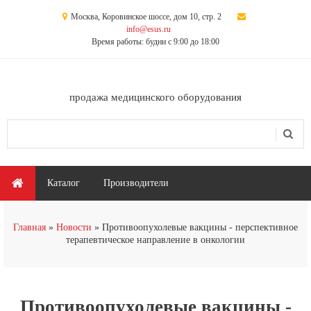
Перейти к основному содержанию
Москва, Коровинское шоссе, дом 10, стр. 2
info@esus.ru
Время работы: будни с 9:00 до 18:00
продажа медицинского оборудования
Поиск
Форма поиска
Главное меню
Каталог
Производители
Вы здесь
Главная
Новости
Противоопухолевые вакцины - перспективное
терапевтическое направление в онкологии
Противоопухолевые вакцины -