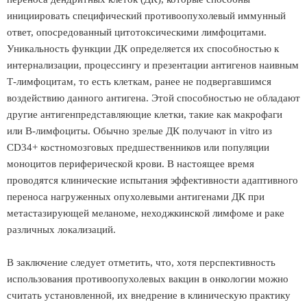
инициировать специфический противоопухолевый иммунный
ответ, опосредованный цитотоксическими лимфоцитами.
Уникальность функции ДК определяется их способностью к
интернализации, процессингу и презентации антигенов наивным
Т-лимфоцитам, то есть клеткам, ранее не подвергавшимся
воздействию данного антигена. Этой способностью не обладают
другие антигенпредставляющие клетки, такие как макрофаги
или В-лимфоциты. Обычно зрелые ДК получают in vitro из
CD34+ костномозговых предшественников или популяции
моноцитов периферической крови. В настоящее время
проводятся клинические испытания эффективности адаптивного
переноса нагруженных опухолевыми антигенами ДК при
метастазирующей меланоме, неходжкинской лимфоме и раке
различных локализаций.
В заключение следует отметить, что, хотя перспективность
использования противоопухолевых вакцин в онкологии можно
считать установленной, их внедрение в клиническую практику