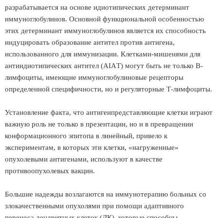
разрабатывается на основе идиотипических детерминант
иммуноглобулинов. Основной функциональной особенностью
этих детерминант иммуноглобулинов является их способность
индуцировать образование антител против антигена,
использованного для иммунизации. Клетками-мишенями для
антиидиотипических антител (АIАT) могут быть не только В-
лимфоциты, имеющие иммуноглобулиновые рецепторы
определенной специфичности, но и регуляторные Т-лимфоциты.
Установление факта, что антигенпредставляющие клетки играют
важную роль не только в презентации, но и в превращении
конформационного эпитопа в линейный, привело к
экспериментам, в которых эти клетки, «нагруженные»
опухолевыми антигенами, используют в качестве
противоопухолевых вакцин.
Большие надежды возлагаются на иммунотерапию больных со
злокачественными опухолями при помощи адаптивного
переноса дендритных клеток (ДК), которые способны