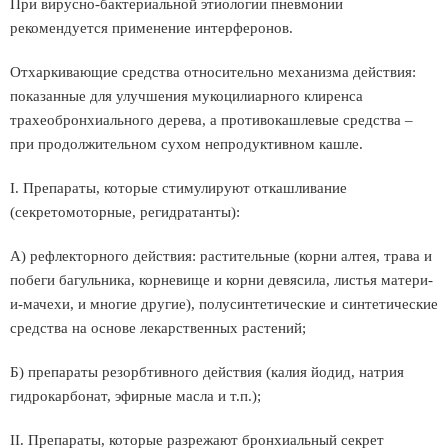
При вирусно-бактериальной этиологии пневмонии
рекомендуется применение интерферонов.
Отхаркивающие средства относительно механизма действия:
показанные для улучшения мукоцилиарного клиренса
трахеобронхиального дерева, а противокашлевые средства –
при продолжительном сухом непродуктивном кашле.
I. Препараты, которые стимулируют откашливание
(секретомоторные, регидратанты):
А) рефлекторного действия: растительные (корни алтея, трава и
побеги багульника, корневище и корни девясила, листья матери-
и-мачехи, и многие другие), полусинтетические и синтетические
средства на основе лекарственных растений;
Б) препараты резорбтивного действия (калия йодид, натрия
гидрокарбонат, эфирные масла и т.п.);
II. Препараты, которые разрежают бронхиальный секрет