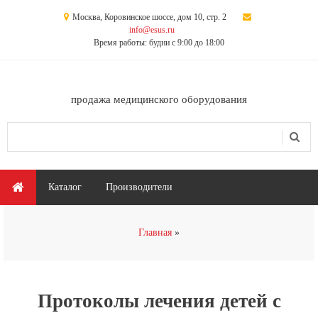
Перейти к основному содержанию
Москва, Коровинское шоссе, дом 10, стр. 2
info@esus.ru
Время работы: будни с 9:00 до 18:00
продажа медицинского оборудования
Поиск
Форма поиска
Главное меню
Каталог
Производители
Вы здесь
Главная
Протоколы лечения детей с