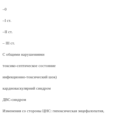
–0
–І ст.
–ІІ ст.
– ІІІ ст.
С общими нарушениями
токсико-септическое состояние
инфекционно-токсический шок)
кардиоваскулярний синдром
ДВС-синдром
Изменения со стороны ЦНС: гипоксическая энцефалопатия,