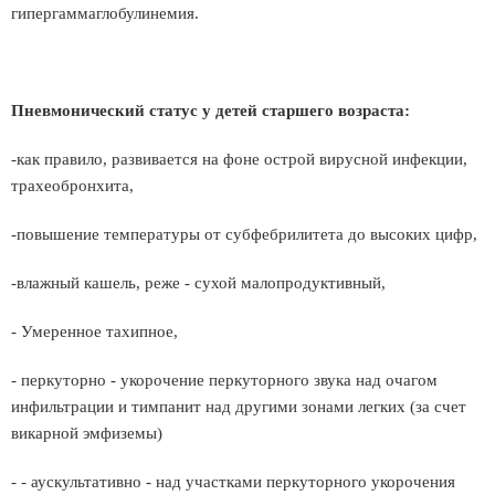
гипергаммаглобулинемия.
Пневмонический статус у детей старшего возраста:
-как правило, развивается на фоне острой вирусной инфекции,
трахеобронхита,
-повышение температуры от субфебрилитета до высоких цифр,
-влажный кашель, реже - сухой малопродуктивный,
- Умеренное тахипное,
- перкуторно - укорочение перкуторного звука над очагом
инфильтрации и тимпанит над другими зонами легких (за счет
викарной эмфиземы)
- - аускультативно - над участками перкуторного укорочения