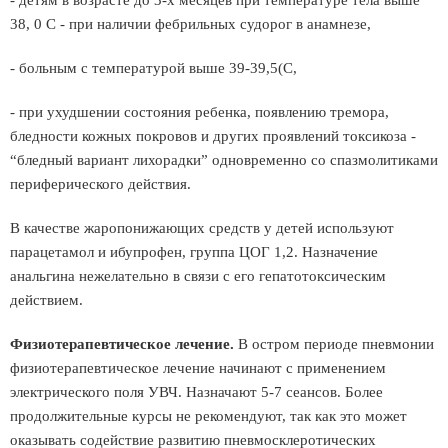
- детям в возрасте до 3-х месяцев при температуре тела выше
38, 0 С - при наличии фебрильных судорог в анамнезе,
- больным с температурой выше 39-39,5(С,
- при ухудшении состояния ребенка, появлению тремора,
бледности кожных покровов и других проявлений токсикоза -
“бледный вариант лихорадки” одновременно со спазмолитиками
периферического действия.
В качестве жаропонижающих средств у детей используют
парацетамол и ибупрофен, группа ЦОГ 1,2. Назначение
анальгина нежелательно в связи с его гепатотоксическим
действием.
Физиотерапевтическое лечение.
В остром периоде пневмонии
физиотерапевтическое лечение начинают с применением
электрического поля УВЧ. Назначают 5-7 сеансов. Более
продолжительные курсы не рекомендуют, так как это может
оказывать содействие развитию пневмосклеротических