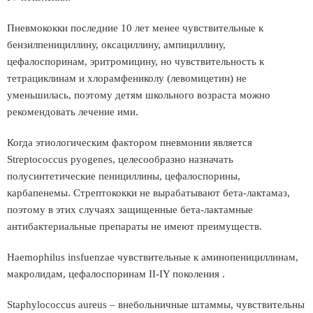
Пневмококки последние 10 лет менее чувствительные к
бензилпенициллину, оксациллину, ампициллину,
цефалоспоринам, эритромицину, но чувствительность к
тетрациклинам и хлорамфениколу (левомицетин) не
уменьшилась, поэтому детям школьного возраста можно
рекомендовать лечение ими.
Когда этиологическим фактором пневмонии является
Streptococcus pyogenes, целесообразно назначать
полусинтетические пенициллины, цефалоспорины,
карбапенемы. Стрептококки не вырабатывают бета-лактамаз,
поэтому в этих случаях защищенные бета-лактамные
антибактериальные препараты не имеют преимуществ.
Haemophilus insfuenzae чувствительные к аминопенициллинам,
макролидам, цефалоспоринам II-IY поколения .
Staphylococcus aureus – внебольничные штаммы, чувствительны