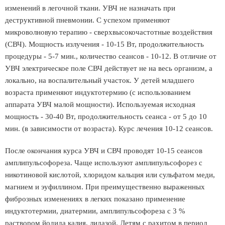
изменений в легочной ткани. УВЧ не назначать при
деструктивной пневмонии. С успехом применяют
микроволновую терапию - сверхвысокочастотные воздействия
(СВЧ). Мощность излучения - 10-15 Вт, продолжительность
процедуры - 5-7 мин., количество сеансов - 10-12. В отличие от
УВЧ электрическое поле СВЧ действует не на весь организм, а
локально, на воспалительный участок. У детей младшего
возраста применяют индуктотермию (с использованием
аппарата УВЧ малой мощности). Используемая исходная
мощность - 30-40 Вт, продолжительность сеанса - от 5 до 10
мин. (в зависимости от возраста). Курс лечения 10-12 сеансов.
После окончания курса УВЧ и СВЧ проводят 10-15 сеансов
амплипульсофореза. Чаще используют амплипульсофорез с
никотиновой кислотой, хлоридом кальция или сульфатом меди,
магнием и эуфиллином. При преимущественно выраженных
фиброзных изменениях в легких показано применение
индуктотермии, диатермии, амплипульсофореза с 3 %
раствором йодида калия, лидазой. Детям с рахитом в период