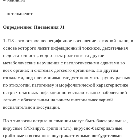
– менингит
– остеомиелит
Определение: Пневмония J1
1-J18 - это острое неспецифичное воспаление легочной ткани, в
основе которого лежит инфекционный токсикоз, дыхательная
недостаточность, водно-электролитные та другие
метаболические нарушения с патологическими сдвигами во
всех органах и системах детского организма. По другим
взглядами, под пневмониями следует понимать группу разных
по этиологии, патогенезу и морфологической характеристике
острых очаговых инфекционно-воспалительных заболеваний
легких с обязательным наличием внутриальвеолярной
воспалительной экссудации.
По э тиологии острые пневмонии могут быть бактериальные,
вирусные (РС-вирус, грипп и т.п.), вирусно-бактериальные,
грибковые и вызванные внутриклеточными возбудителями