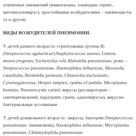
атипичных пневмоний (микоплазмы, хламидии, герпес,
цитомегаловирус), простейшими возбудителями – пневмоцисты
та и другие.
ВИДЫ ВОЗБУДИТЕЛЕЙ ПНЕВМОНИИ.
У детей раннего возраста: стрептококки группы В;
(Streptococcus agalactiсaе);Staphylococcus aureus; Listеria
monocytogenes; Еscherichia coli; Кlebsiella pneumoniae; реже: -
Streptococcus pneumoniae, Haemophilus influenzae, Moraxella
catarrhalis; Вordetella pertussis; Сhlamydia trachomatis,
Cytomegalovirus; Herpes simplex; грибы г.Candida; Мicoplasma
hominis; Рneumocystis carinii; вирусы (респираторно -
синтицитиальний, парагрипп, грипп, аденовирусы), вирусно-
бактериальные ассоциации
У детей дошкольного возраста : вирусы, бактерии (Streptococcus
pneumoniae- пневмококк), Haemophilus influenzae; Муcoplasma
pneumoniae, Сhlamуdophila pneumoniae