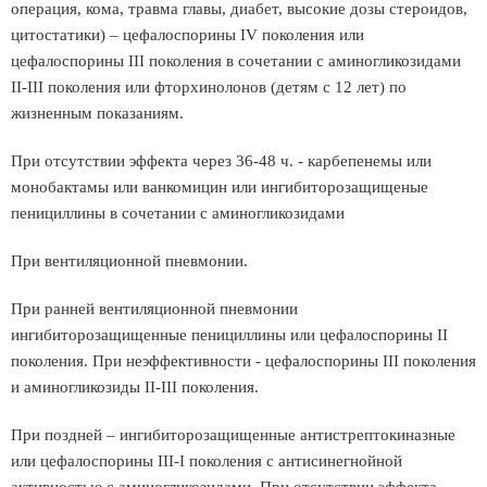
операция, кома, травма главы, диабет, высокие дозы стероидов,
цитостатики) – цефалоспорины IV поколения или
цефалоспорины ІІІ поколения в сочетании с аминогликозидами
II-III поколения или фторхинолонов (детям с 12 лет) по
жизненным показаниям.
При отсутствии эффекта через 36-48 ч. - карбепенемы или
монобактамы или ванкомицин или ингибиторозащищеные
пенициллины в сочетании с аминогликозидами
При вентиляционной пневмонии.
При ранней вентиляционной пневмонии
ингибиторозащищенные пенициллины или цефалоспорины ІІ
поколения. При неэффективности - цефалоспорины ІІІ поколения
и аминогликозиды II-III поколения.
При поздней – ингибиторозащищенные антистрептокиназные
или цефалоспорины ІІІ-І поколения с антисинегнойной