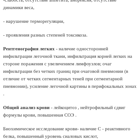
-слабость, отсутствие аппетита, анорексия, отсутствие
динамики веса,
- нарушение терморегуляции,
- проявления разных степеней токсикоза.
Рентгенография легких
- наличие односторонней
инфильтрации легочной ткани, инфильтрация корней легких на
стороне поражения с увеличением лимфоузлов; очаг
инфильтрации без четких границ при очаговой пневмонии (в
отличие от четких сегментарных теней при сегментарной
пневмонии), усиление легочной картины в перифокальных зонах
.
Общий анализ крови
- лейкоцитоз , нейтрофильный сдвиг
формулы крови, повышенная СОЭ .
Биохимическое исследование крови- наличие С - реактивного
белка, повышенный уровень сиаловых кислот,