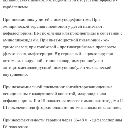
активностью с аминогликозидами. При отсутствии эффекта -
карбапенемы.
При пневмониях у детей с иммунодефицитом. При
эмпирической терапия пневмонии у детей назначают:
цефалоспорины ІІІ-І поколения или гликопептиды в сочетании с
аминогликозидами. При пневмоцистной пневмонии - ко-
тримоксазол; при грибковой - противогрибковые препараты
(флуконазол, амфотерицин В); герпесный - ацикловир; при
цитомегаловирусной - ганцикловир, иммуноглобулин
антицитомегаловирусный, иммуноглобулин человеческий
внутривенно.
При нозокомиальной пневмонии: ингибиторозащищенные
пенициллины с клавулановой кислотой, макролиды или
цефалоспорины ІІ и ІІІ поколения вместе с аминогликозидами II-
III поколения или фторхинолонами по жизненным показаниям.
При неэффективности терапии через 36-48 ч. - цефалоспорины
ІV поколения.