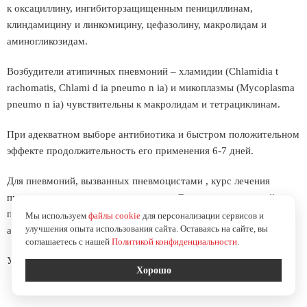
к оксациллину, ингибиторзащищенным пенициллинам,
клиндамицину и линкомицину, цефазолину, макролидам и
аминогликозидам.
Возбудители атипичных пневмоний – хламидии (Chlamidia t
rachomatis, Chlami d ia pneumo n ia) и микоплазмы (Mycoplasma
pneumo n ia) чувствительны к макролидам и тетрациклинам.
При адекватном выборе антибиотика и быстром положительном
эффекте продолжительность его применения 6-7 дней.
Для пневмоний, вызванных пневмоцистами , курс лечения
представляет от двух до трех недель. В случае осложнений
пневмонии, например, абсцедированием - лечение
Мы используем
файлы cookie
для персонализации сервисов и
улучшения опыта использования сайта. Оставаясь на сайте, вы
антибактериальными препаратами удлиняется до 42-56 суток.
соглашаетесь с нашей
Политикой конфиденциальности
.
Утверждено приказом МОЗ Украины от 13.01.2005 № 18
Хорошо