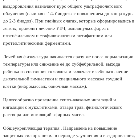
выздоровления назначают курс общего ультрафиолетового
облучения (начиная с 1/4 биодозы с повышением до конца курса
до 2-3 биодоз). При гнойных очагах, которые сформировались в
легких, проводят лечение УВЧ, амплипульсофорез с
платифиллином и стафилококковым антифагином или
протеолитическими ферментами.
Лечебная физкультура начинается сразу же после нормализации
температуры или снижение её до субфебрильной, выхода
ребенка из состояния токсикоза и включает в себя назначение
дыхательной гимнастики и специального массажа грудной
клетки (вибромассаж, баночный массаж).
Целесообразно проведение тепло-влажных ингаляций и
ингаляций с муколитиками, отвара трав, физиологического
раствора или ингаляций эфирных масел.
Общеукрепляющая терапия . Направлена на повышение
защитных сил организма в периоде улучшения и выздоровления,