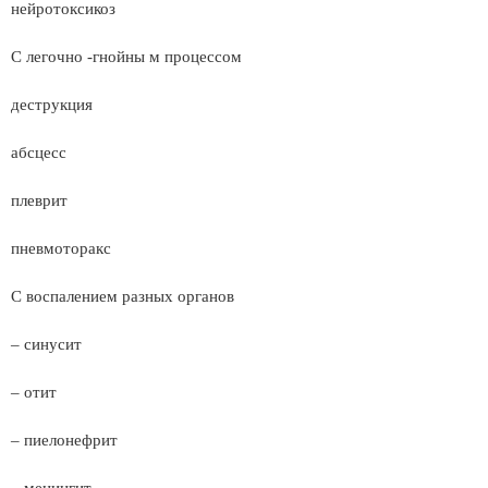
нейротоксикоз
С легочно -гнойны м процессом
деструкция
абсцесс
плеврит
пневмоторакс
С воспалением разных органов
– синусит
– отит
– пиелонефрит