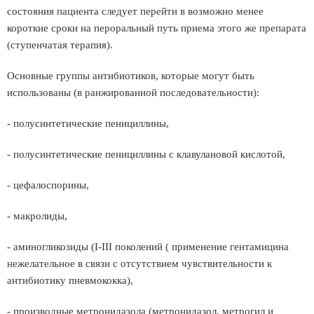
состояния пациента следует перейти в возможно менее
короткие сроки на пероральный путь приема этого же препарата
(ступенчатая терапия).
Основные группы антибиотиков, которые могут быть
использованы (в ранжированной последовательности):
- полусинтетические пенициллины,
- полусинтетические пенициллины с клавулановой кислотой,
- цефалоспорины,
- макролиды,
- аминогликозиды (I-III поколений ( применение гентамицина
нежелательное в связи с отсутствием чувствительности к
антибиотику пневмококка),
- производные метронидазола (метронидазол, метрогил и