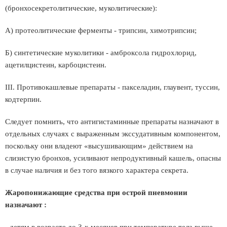
(бронхосекретолитические, муколитические):
А) протеолитические ферменты - трипсин, химотрипсин;
Б) синтетические муколитики - амброксола гидрохлорид,
ацетилцистеин, карбоцистеин.
ІІІ. Противокашлевые препараты - пакселадин, глаувент, туссин,
кодтерпин.
Следует помнить, что антигистаминные препараты назначают в
отдельных случаях с выраженным экссудативным компонентом,
поскольку они владеют «высушивающим» действием на
слизистую бронхов, усиливают непродуктивный кашель, опасны
в случае наличия и без того вязкого характера секрета.
Жаропонижающие средства при острой пневмонии
назначают :