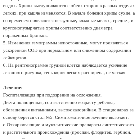
выдох. Хрипы выслушиваются с обеих сторон в разных отделах
легких, при кашле изменяются. В начале болезни хрипы сухие, а
со временем появляются незвучные, влажные мелко-, средне-, и
крупонопузырчатые хрипы соответственно диаметра
пораженных бронхов.
5. Изменения гемограммы непостоянные, могут проявляться
ускоренной СОЭ при нормальном или сниженном содержании
лейкоцитов.
6. На рентгенограмме грудной клетки наблюдается усиление
легочного рисунка, тень корня легких расширена, не четкая.
Лечение:
Госпитализация при подозрении на осложнения.
Диета полноценная, соответственно возрасту ребенка,
обогащенная витаминами, высококалорийная. В стационарах за
основу берется стол №5. Симптоматичное лечение включает:
o Отхаркивающие и муколитические препараты синтетического
и растительного происхождения (проспан, флюдитек, гербион,