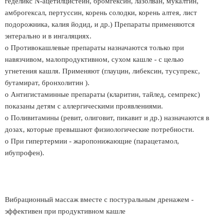
геделикс N-ацетилцистеин, бромгексин, лазолван, мукалтин,
амброгексал, пертуссин, корень солодки, корень алтея, лист
подорожника, калия йодид, и др.) Препараты применяются
энтерально и в ингаляциях.
o Противокашлевые препараты назначаются только при
навязчивом, малопродуктивном, сухом кашле - с целью
угнетения кашля. Применяют (глауцин, либексин, тусупрекс,
бутамират, бронхолитин ).
o Антигистаминные препараты (кларитин, тайлед, семпрекс)
показаны детям с аллергическими проявлениями.
o Поливитамины (ревит, олиговит, пикавит и др.) назначаются в
дозах, которые превышают физиологические потребности.
o При гипертермии - жаропонижающие (парацетамол,
ибупрофен).
Вибрационный массаж вместе с постуральным дренажем -
эффективен при продуктивном кашле