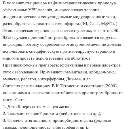
В условиях стационара из физиотерапевтических процедур
эффективны: УВЧ-терапія, микроволновая терапия,
диадинамические и синусоидальные модулированные токи,
разнообразные варианты электрофореза.( КІ, Сас2, МgSO4 ).
Этиологическая терапия назначается с учетом, того что в 90-
92% случаев причиной острого бронхита является вирусная
инфекция, поэтому современное этиотропное лечение должно
использовать специфическую противовирусную терапию и
минимизировать использование антибиотиков.
Противовирусные препараты эффективны в первые двое-трое
суток заболевания. Применяют: ремантадин, арбидол-ленс,
амиксин, ребетол, интерфероны, Днк-азы и др.
Согласно рекомендациям В.К.Таточенко и соавторов (2000),
показаниями к назначению антибиотиков при остром бронхите
могут быть:
1. Дети 6-первых ты месяцев жизни;
2. Тяжелое течение бронхита (нейротоксикоз и др.);
3. Наличие отягощенного преморбидного фона (родовая
травма, недоношенность, гипотрофия и др.);