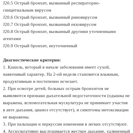
J20.5 Острый бронхит, вызванный респираторно-
синцитиальным вирусом
J20.6 Острый бронхит, вызванный риновирусом
J20.7 Острый бронхит, вызванный екховирусом
J20.8 Острый бронхит, вызванный другими уточненными
агентами
J20.9 Острый бронхит, неуточненный
Диагностические критерии:
1. Кашель, который в начале заболевания имеет сухой,
навязчивый характер. На 2-ой недели становится влажным,
продуктивным и постепенно исчезает.
2. При осмотре детей, больных острым бронхитом не
выявляются признаки дыхательной недостаточности (одышка не
выражена, вспомогательная мускулатура не принимает участия
в акте дыхания, цианоз отсутствует), и симптомы интоксикации
не выражены.
3. При пальпации и перкуссии изменения в легких отсутствуют.
4. Аускультативно выслушивается жесткое дыхание, удлиненный