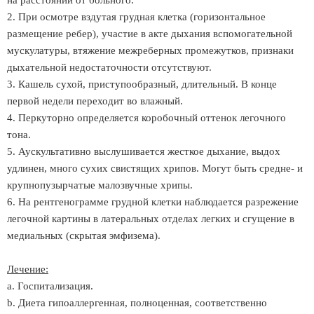
на расстоянии от больного.
2. При осмотре вздутая грудная клетка (горизонтальное
размещение ребер), участие в акте дыхания вспомогательной
мускулатуры, втяжение межреберных промежутков, признаки
дыхательной недостаточности отсутствуют.
3. Кашель сухой, приступообразный, длительный. В конце
первой недели переходит во влажный.
4. Перкуторно определяется коробочный оттенок легочного
тона.
5. Аускультативно выслушивается жесткое дыхание, выдох
удлинен, много сухих свистящих хрипов. Могут быть средне- и
крупнопузырчатые малозвучные хрипы.
6. На рентгенограмме грудной клетки наблюдается разрежение
легочной картины в латеральных отделах легких и сгущение в
медиальных (скрытая эмфизема).
Лечение:
a. Госпитализация.
b. Диета гипоаллергенная, полноценная, соответственно