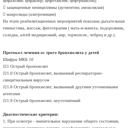
цефазолин; цефаклор; цефотаксим; цефтриаксон);
 защищенные пенициллины (аугментин; амоксиклав)
 макролиды (азитромицин)
На этапе реабилитационных мероприятий показана дыхательная
гимнастика, массаж, фитотерапия ( мать-и-мачеха, подорожник,
солодка, алтей медициснкий, аир, термопсис, чебрец и др.).
Протокол лечения ос трого бронхиолита у детей
Шифры МКБ 10
J21 Острый бронхиолит
J21.0 Острый бронхиолит, вызванный респираторно-
синцитиальным вирусом
J21.8 Острый бронхиолит, вызванный другими уточненными
агентами
J21.9 Острый бронхиолит, неуточнённий
Диагностические критерии:
1. При осмотре - значительное нарушение общего состояния,