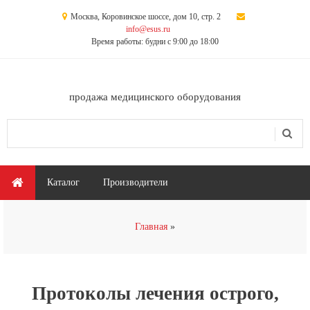
Перейти к основному содержанию
Москва, Коровинское шоссе, дом 10, стр. 2
info@esus.ru
Время работы: будни с 9:00 до 18:00
продажа медицинского оборудования
Поиск
Форма поиска
Главное меню
Каталог
Производители
Вы здесь
Главная
Протоколы лечения острого,