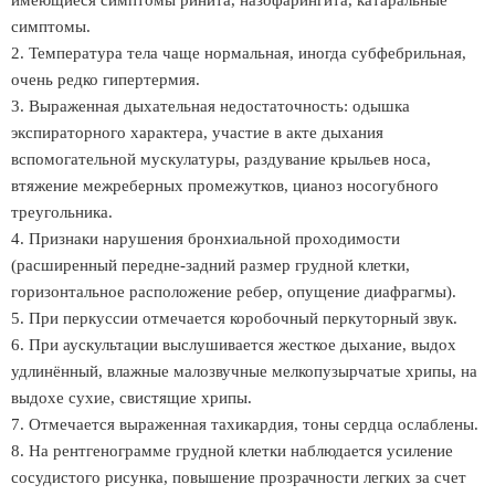
имеющиеся симптомы ринита, назофарингита, катаральные
симптомы.
2. Температура тела чаще нормальная, иногда субфебрильная,
очень редко гипертермия.
3. Выраженная дыхательная недостаточность: одышка
экспираторного характера, участие в акте дыхания
вспомогательной мускулатуры, раздувание крыльев носа,
втяжение межреберных промежутков, цианоз носогубного
треугольника.
4. Признаки нарушения бронхиальной проходимости
(расширенный передне-задний размер грудной клетки,
горизонтальное расположение ребер, опущение диафрагмы).
5. При перкуссии отмечается коробочный перкуторный звук.
6. При аускультации выслушивается жесткое дыхание, выдох
удлинённый, влажные малозвучные мелкопузырчатые хрипы, на
выдохе сухие, свистящие хрипы.
7. Отмечается выраженная тахикардия, тоны сердца ослаблены.
8. На рентгенограмме грудной клетки наблюдается усиление
сосудистого рисунка, повышение прозрачности легких за счет