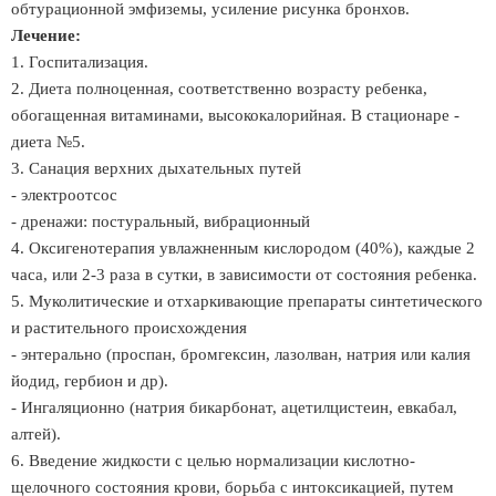
обтурационной эмфиземы, усиление рисунка бронхов.
Лечение:
1. Госпитализация.
2. Диета полноценная, соответственно возрасту ребенка,
обогащенная витаминами, высококалорийная. В стационаре -
диета №5.
3. Санация верхних дыхательных путей
- электроотсос
- дренажи: постуральный, вибрационный
4. Оксигенотерапия увлажненным кислородом (40%), каждые 2
часа, или 2-3 раза в сутки, в зависимости от состояния ребенка.
5. Муколитические и отхаркивающие препараты синтетического
и растительного происхождения
- энтерально (проспан, бромгексин, лазолван, натрия или калия
йодид, гербион и др).
- Ингаляционно (натрия бикарбонат, ацетилцистеин, евкабал,
алтей).
6. Введение жидкости с целью нормализации кислотно-
щелочного состояния крови, борьба с интоксикацией, путем