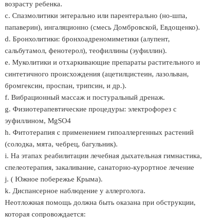
возрасту ребенка.
c. Спазмолитики энтерально или парентерально (но-шпа,
папаверин), ингаляционно (смесь Домбровской, Евдощенко).
d. Бронхолитики: бронхоадреномиметики (алупент,
сальбутамол, фенотерол), теофиллины (эуфиллин).
e. Муколитики и отхаркивающие препараты растительного и
синтетичного происхождения (ацетилцистеин, лазольван,
бромгексин, проспан, трипсин, и др.).
f. Вибрационный массаж и постуральный дренаж.
g. Физиотерапевтические процедуры: электрофорез с
эуфиллином, MgSO4
h. Фитотерапия с применением гипоаллергенных растений
(солодка, мята, чебрец, багульник).
i. На этапах реабилитации лечебная дыхательная гимнастика,
спелеотерапия, закаливание, санаторно-курортное лечение
j. ( Южное побережье Крыма).
k. Диспансерное наблюдение у аллерголога.
Неотложная помощь должна быть оказана при обструкции,
которая сопровождается: