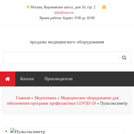
Перейти к основному содержанию
Москва, Коровинское шоссе, дом 10, стр. 2
info@esus.ru
Время работы: будни с 9:00 до 18:00
продажа медицинского оборудования
Поиск
Форма поиска
Главное меню
Каталог
Производители
Главная
Медтехника
Медицинское оборудование для
обеспечения программ профилактики COVID-19
Пульсоксиметр