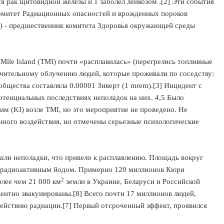
лся рак щитовидной железы и 1 заболел лейкозом .[2] Эти события
омитет Радиационных опасностей и врожденных пороков
ons) - предшественник комитета Здоровья окружающей среды
 Mile Island (TMI) почти «расплавилась» (перегрелись топливные
начительному облучению людей, которые проживали по соседству:
общества составляла 0.00001 Зиверт (1 mrem).[3] Инцидент с
отенциальных последствиях неполадок на них. 4,5 Было
 (KI) возле TMI, но это мероприятие не проведено. Не
нного воздействия, но отмечены серьезные психологические
шли неполадки, что привело к расплавлению. Площадь вокруг
 и радиоактивным йодом. Примерно 120 миллионов Кюри
2
олее чем 21 000 км
земли в Украине, Беларуси и Российской
ентно эвакуиированы.[8] Всего почти 17 миллионов людей,
 действию радиации.[7] Первый отсроченный эффект, проявился