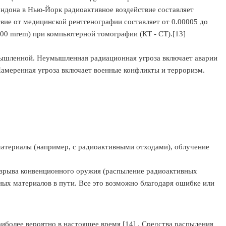
ондона в Нью-Йорк радиоактивное воздействие составляет
твие от медицинской рентгенографии составляет от 0.00005 до
000 mrem) при компьютерной томографии (КТ - CT).[13]
мышленной. Неумышленная радиационная угроза включает аварии
Намеренная угроза включает военные конфликты и терроризм.
атериалы (например, с радиоактивными отходами), облучение
 взрыва конвенционного оружия (распыление радиоактивных
ных материалов в пути. Все это возможно благодаря ошибке или
более вероятно в настоящее время [14] . Средства распыления