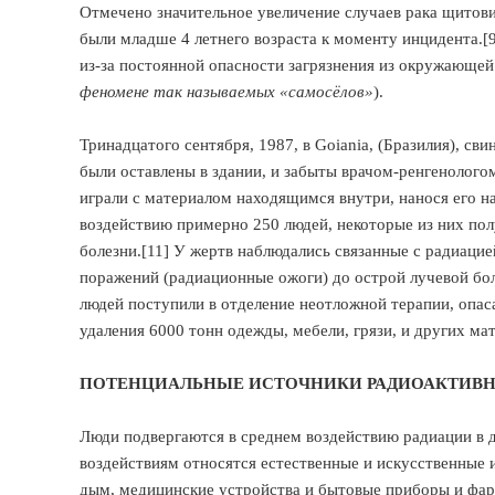
Отмечено значительное увеличение случаев рака щитови
были младше 4 летнего возраста к моменту инцидента.[9
из-за постоянной опасности загрязнения из окружающей
феномене так называемых «самосёлов»
).
Тринадцатого сентября, 1987, в Goiania, (Бразилия), с
были оставлены в здании, и забыты врачом-ренгенолог
играли с материалом находящимся внутри, нанося его на 
воздействию примерно 250 людей, некоторые из них полу
болезни.[11] У жертв наблюдались связанные с радиацие
поражений (радиационные ожоги) до острой лучевой бо
людей поступили в отделение неотложной терапии, опаса
удаления 6000 тонн одежды, мебели, грязи, и других мат
ПОТЕНЦИАЛЬНЫЕ ИСТОЧНИКИ РАДИОАКТИВН
Люди подвергаются в среднем воздействию радиации в д
воздействиям относятся естественные и искусственные 
дым, медицинские устройства и бытовые приборы и фар