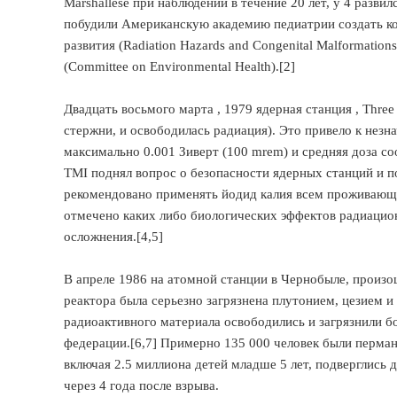
Marshallese при наблюдении в течение 20 лет, у 4 разви
побудили Американскую академию педиатрии создать к
развития (Radiation Hazards and Congenital Malformati
(Committee on Environmental Health).[2]
Двадцать восьмого марта , 1979 ядерная станция , Three
стержни, и освободилась радиация). Это привело к нез
максимально 0.001 Зиверт (100 mrem) и средняя доза со
TMI поднял вопрос о безопасности ядерных станций и п
рекомендовано применять йодид калия всем проживающим
отмечено каких либо биологических эффектов радиацио
осложнения.[4,5]
В апреле 1986 на атомной станции в Чернобыле, произо
реактора была серьезно загрязнена плутонием, цезием
радиоактивного материала освободились и загрязнили б
федерации.[6,7] Примерно 135 000 человек были перман
включая 2.5 миллиона детей младше 5 лет, подверглись
через 4 года после взрыва.