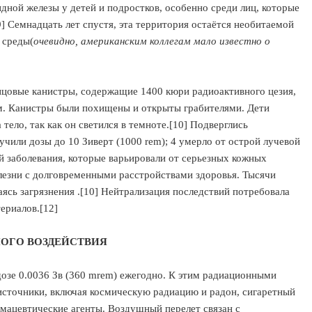
дной железы у детей и подростков, особенно среди лиц, которые
] Семнадцать лет спустя, эта территория остаётся необитаемой
 среды(
oчевидно, американским коллегам мало известно о
винцовые канистры, содержащие 1400 кюри радиоактивного цезия,
ом. Канистры были похищены и открыты грабителями. Дети
тело, так как он светился в темноте.[10] Подверглись
чили дозы до 10 Зиверт (1000 rem); 4 умерло от острой лучевой
й заболевания, которые варьировали от серьезных кожных
лезни с долговременными расстройствами здоровья. Тысячи
ясь загрязнения .[10] Нейтрализация последствий потребовала
ериалов.[12]
ОГО ВОЗДЕЙСТВИЯ
озе 0.0036 Зв (360 mrem) ежегодно. К этим радиационными
источники, включая космическую радиацию и радон, сигаретный
мацевтические агенты. Воздушный перелет связан с