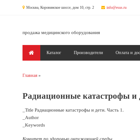
Перейти к основному содержанию
Москва, Коровинское шоссе, дом 10, стр. 2
info@esus.ru
продажа медицинского оборудования
Главное меню
Каталог
Производители
Оплата и до
Главная
Вы здесь
Радиационные катастрофы и д
_Title Радиационные катастрофы и дети. Часть 1.
_Author
_Keywords
Комитет по здоровью окружающей среды