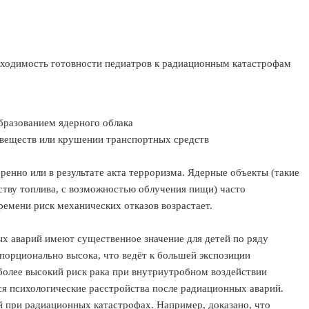
ходимость готовности педиатров к радиационным катастрофам
бразованием ядерного облака
 веществ или крушении транспортных средств
енно или в результате акта терроризма. Ядерные объекты (такие
ству топлива, с возможностью облучения пищи) часто
ремени риск механических отказов возрастает.
х аварий имеют существенное значение для детей по ряду
порционально высока, что ведёт к большей экспозиции
более высокий риск рака при внутриутробном воздействии
ся психологические расстройства после радиационных аварий.
й при радиационных катастрофах. Например, доказано, что