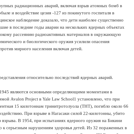
крупных радиационных аварий, включая взрыв атомных бомб в
ыле и воздействие цезия -127 из покинутого госпиталя в
цинское наблюдение доказало, что дети наиболее существенно
ие в последние годы аварии на нескольких ядерных объектах
ирокому рассеянию радиоактивных материалов в окружающую
химического и биологического оружия усилили опасения
против мирного населения включая детей.
едставления относительно последствий ядерных аварий.
в 1945 являются основными определяющими моментами в
ой Avalon Project в Yale Law School1 установлено, что при
ентная 15 килотоннам тринитротолуола (ТНТ), погибло около 66
оздействию. При взрыве в Нагасаки силой 22-килотонны, убито
 взрыва. В 1954, при испытаниях ядерного оружия на Бикини
ло к серьезным нарушениям здоровья детей. Из 32 пораженных в