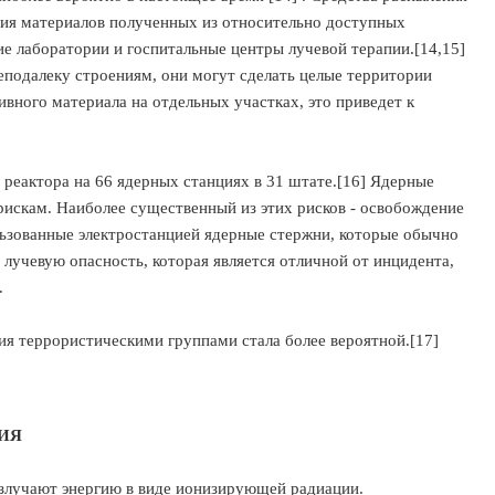
ия материалов полученных из относительно доступных
ие лаборатории и госпитальные центры лучевой терапии.[14,15]
еподалеку строениям, они могут сделать целые территории
ного материала на отдельных участках, это приведет к
еактора на 66 ядерных станциях в 31 штате.[16] Ядерные
искам. Наиболее существенный из этих рисков - освобождение
ьзованные электростанцией ядерные стержни, которые обычно
лучевую опасность, которая является отличной от инцидента,
.
ия террористическими группами стала более вероятной.[17]
ИЯ
излучают энергию в виде ионизирующей радиации.