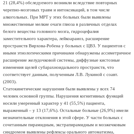
21 (28,4%) обследуемого возникли вследствие повторных
черепно-мозговых травм и интоксикаций, в том числе
алкогольных. При МРТ у этих больных были выявлены
множественные мелкие очаги глиоза в различных отделах
белого вещества головного мозга, гидроцефалия
заместительного характера, лейкоараиоз, расширение
пространств Вирхова-Робена у больных с ЦВЗ. У пациентов с
иными этиологическими причинами обнаружены ассиметричное
расширение желудочковой системы, диффузные кистозные
изменения щелей субарахноидального пространств, что
соответствует данным, полученным Л.В. Лукиной с соавт.
(2003).
Статокинетические нарушения были выявлены у всех 74
человек основной группы. Нарушения когнитивных функций
носили умеренный характер у 41 (55,5%) пациента,
выраженный – у 13 (17,6%). Остальные больные (26,9%) имели
незначительные отклонения в этой сфере. У части больных с
сочетанным пирамидным, экстрапирамидным и мозжечковым
синдромом выявлены рефлексы орального автоматизма,