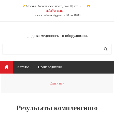
Перейти к основному содержанию
Москва, Коровинское шоссе, дом 10, стр. 2
info@esus.ru
Время работы: будни с 9:00 до 18:00
продажа медицинского оборудования
Поиск
Форма поиска
Главное меню
Каталог
Производители
Вы здесь
Главная
Результаты комплексного